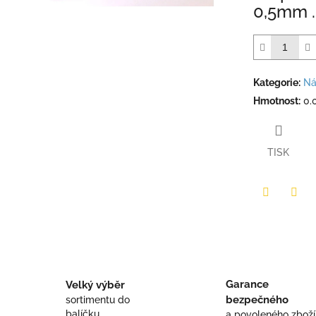
0,5mm 
Kategorie
:
Ná
Hmotnost
:
0.
TISK
Twitter
Face
Garance
Velký výběr
bezpečného
sortimentu do
balíčku
a povoleného zboží