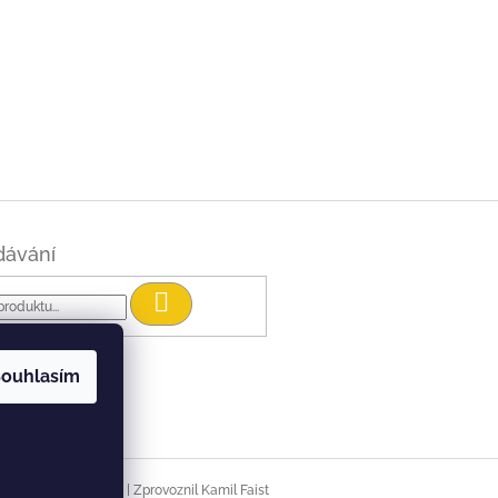
dávání
Hledat
ouhlasím
|
Vytvořil Shoptet
Zprovoznil Kamil Faist