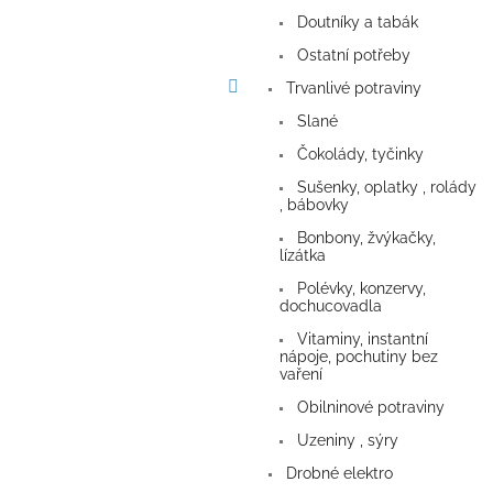
a
Doutníky a tabák
n
e
Ostatní potřeby
l
Trvanlivé potraviny
Slané
Čokolády, tyčinky
Sušenky, oplatky , rolády
, bábovky
Bonbony, žvýkačky,
lízátka
Polévky, konzervy,
dochucovadla
Vitaminy, instantní
nápoje, pochutiny bez
vaření
Obilninové potraviny
Uzeniny , sýry
Drobné elektro