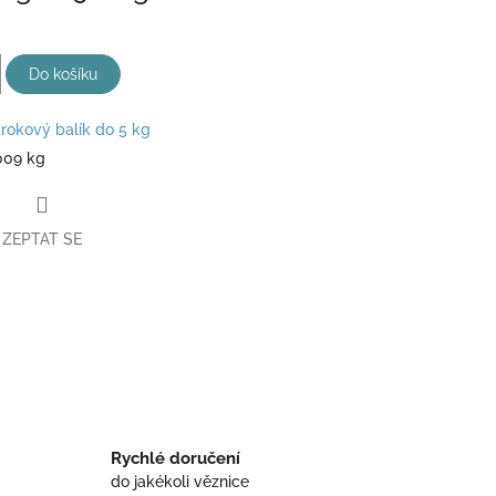
.
Do košíku
rokový balík do 5 kg
009 kg
ZEPTAT SE
book
Rychlé doručení
do jakékoli věznice