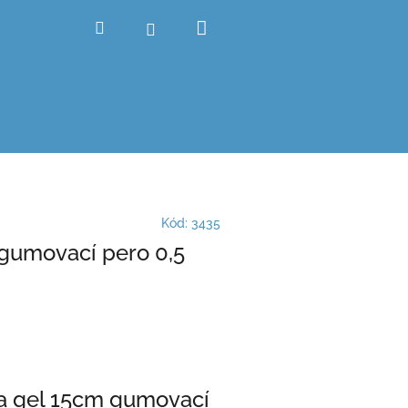
Nákupní
Hledat
Přihlášení
košík
Kód:
3435
gumovací pero 0,5
a gel 15cm gumovací