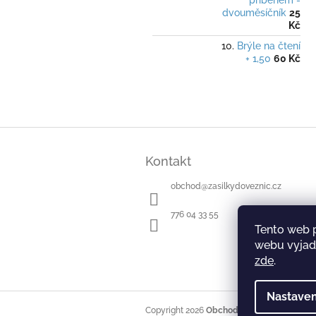
příběhem -
dvouměsíčník
25
Kč
Brýle na čtení
+ 1,50
60 Kč
Z
á
Kontakt
p
a
obchod
@
zasilkydoveznic.cz
t
í
776 04 33 55
Tento web 
webu vyjadř
zde
.
Nastaven
Copyright 2026
Obchod Zásilky do věznic
.