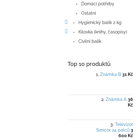
Domácí potřeby
Ostatní
Hygienický balík 2 kg
Kilovka (knihy, časopisy)
Civilní balík
Top 10 produktů
Známka B
31 Kč
Známka A
36
Kč
Televizor
Sencor 24 palců
3
600 Kč