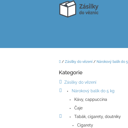
Přejít
na
obsah
Domů
/
Zásilky do vězení
/
Nárokový balík do 5
P
Kategorie
o
Přeskočit
kategorie
s
Zásilky do vězení
t
Nárokový balík do 5 kg
r
a
Kávy, cappuccina
n
Čaje
n
í
Tabák, cigarety, doutníky
p
Cigarety