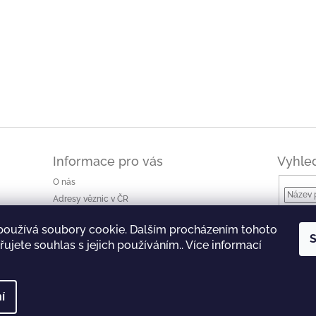
Informace pro vás
Vyhle
O nás
Adresy věznic v ČR
Jak nakupovat a ceny dopravy
používá soubory cookie. Dalším procházením tohoto
Ke stažení
S
ujete souhlas s jejich používáním.. Více informací
Obchodní podmínky
Podmínky ochrany osobních údajů
í
 Všechna práva vyhrazena.