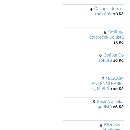
Časopis Retro -
měsíčník
28 Kč
Sešit A5
čtvereček 60 listů
15 Kč
Obálka C6
10kusů
10 Kč
MASCOM
ANTÉNNÍ KABEL
1,5 M BÍLÝ
100 Kč
Sešit A 4 linka
40 listů
26 Kč
Křížovky s