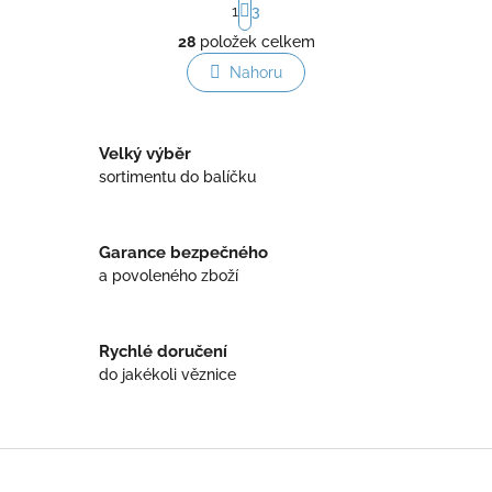
1
3
t
O
r
28
položek celkem
v
á
l
Nahoru
n
á
k
o
d
v
a
á
Velký výběr
c
n
í
sortimentu do balíčku
í
p
r
v
Garance bezpečného
k
a povoleného zboží
y
v
ý
p
Rychlé doručení
i
do jakékoli věznice
s
u
Z
á