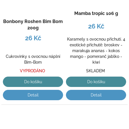
Mamba tropic 106 g
Bonbony Roshen Bim Bom
26 Kč
200g
26 Kč
Karamely s ovocnou příchutí. 4
exotické příchutě: broskev -
marakuja ananas - kokos
Cukrovinky s ovocnou náplní
mango - pomeranč jablko -
Bim-Bom
kiwi
VYPRODÁNO
SKLADEM
Do košíku
Do košíku
Detail
Detail