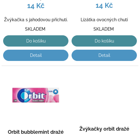
k
14 Kč
14 Kč
t
ů
Lízátka ovocných chutí
Žvýkačka s jahodovou příchutí.
SKLADEM
SKLADEM
Do košíku
Do košíku
Detail
Detail
Žvýkačky orbit dražé
Orbit bubblemint dražé