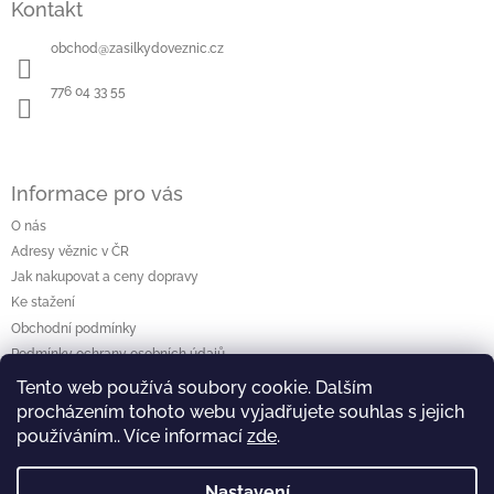
Kontakt
p
a
obchod
@
zasilkydoveznic.cz
t
í
776 04 33 55
Informace pro vás
O nás
Adresy věznic v ČR
Jak nakupovat a ceny dopravy
Ke stažení
Obchodní podmínky
Podmínky ochrany osobních údajů
Tento web používá soubory cookie. Dalším
procházením tohoto webu vyjadřujete souhlas s jejich
Vyhledávání
používáním.. Více informací
zde
.
Hledat
Nastavení