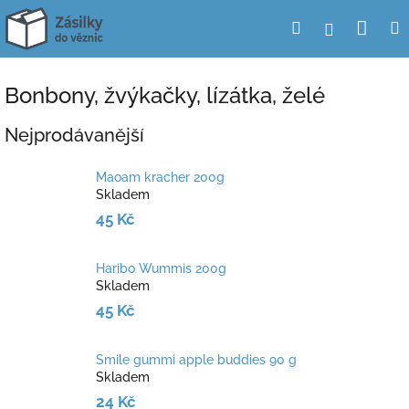
Přejít
Nák
Hledat
Přihlášení
na
obsah
koší
Bonbony, žvýkačky, lízátka, želé
Nejprodávanější
Maoam kracher 200g
Skladem
45 Kč
Haribo Wummis 200g
Skladem
45 Kč
Smile gummi apple buddies 90 g
Skladem
24 Kč