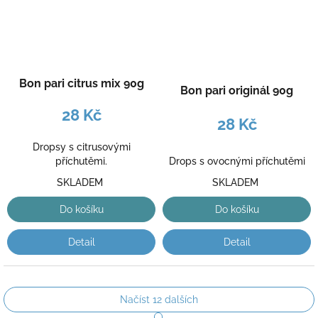
Bon pari citrus mix 90g
Bon pari originál 90g
28 Kč
28 Kč
Dropsy s citrusovými
Drops s ovocnými příchutěmi
příchutěmi.
SKLADEM
SKLADEM
Do košíku
Do košíku
Detail
Detail
Načíst 12 dalších
S