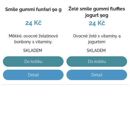
Želé smile gummi fluffies
Smile gummi funfari 90 g
jogurt 90g
24 Kč
24 Kč
Měkké, ovocné želatinové
Ovocné želé s vitamíny a
bonbony s vitamíny.
jogurtem
SKLADEM
SKLADEM
Do košíku
Do košíku
Detail
Detail