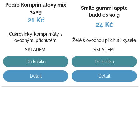
Pedro Komprimátový mix
Smile gummi apple
150g
buddies 90 g
21 Kč
24 Kč
Cukrovinky, komprimáty s
Želé s ovocnou příchutí, kyselé
ovocnými příchutěmi
SKLADEM
SKLADEM
Do košíku
Do košíku
Detail
Detail