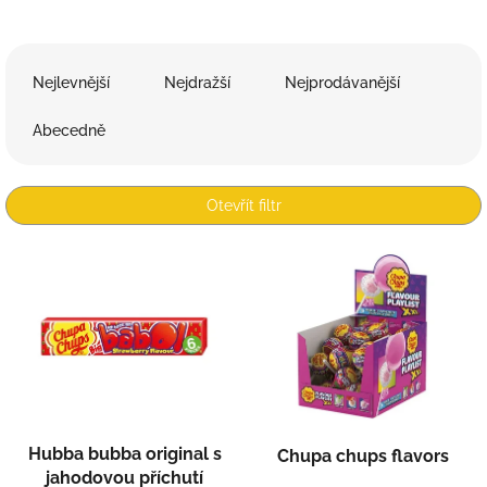
Ř
a
Nejlevnější
Nejdražší
Nejprodávanější
z
e
Abecedně
n
í
p
Otevřít filtr
r
o
V
d
ý
u
p
k
i
t
s
ů
p
r
o
d
Hubba bubba original s
Chupa chups flavors
u
jahodovou příchutí