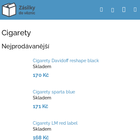
Přejít
Nák
Hledat
Přihlášení
na
obsah
koší
Cigarety
Nejprodávanější
Cigarety Davidoff reshape black
Skladem
170 Kč
Cigarety sparta blue
Skladem
171 Kč
Cigarety LM red label
Skladem
168 Kč