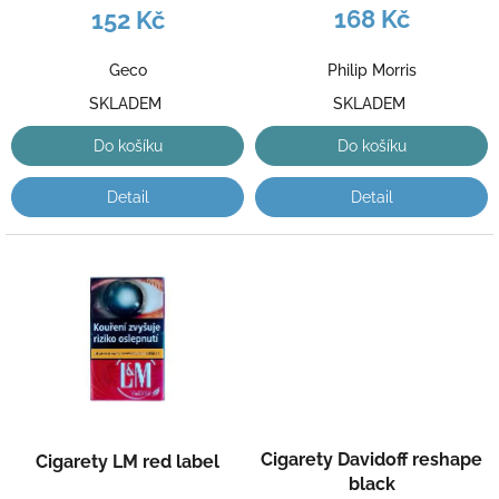
k
168 Kč
152 Kč
t
ů
Philip Morris
Geco
SKLADEM
SKLADEM
Do košíku
Do košíku
Detail
Detail
Cigarety Davidoff reshape
Cigarety LM red label
black