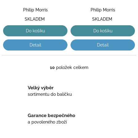
Philip Morris
Philip Morris
SKLADEM
SKLADEM
Do košíku
Do košíku
Detail
Detail
10
položek celkem
O
v
l
á
Velký výběr
d
sortimentu do balíčku
a
c
í
Garance bezpečného
p
r
a povoleného zboží
v
k