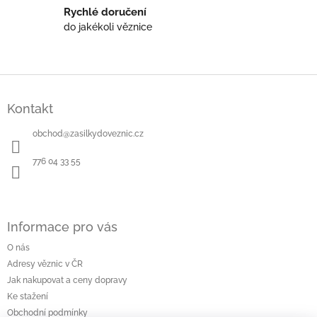
y
Rychlé doručení
v
do jakékoli věznice
ý
p
i
s
Z
u
á
Kontakt
p
a
obchod
@
zasilkydoveznic.cz
t
í
776 04 33 55
Informace pro vás
O nás
Adresy věznic v ČR
Jak nakupovat a ceny dopravy
Ke stažení
Obchodní podmínky