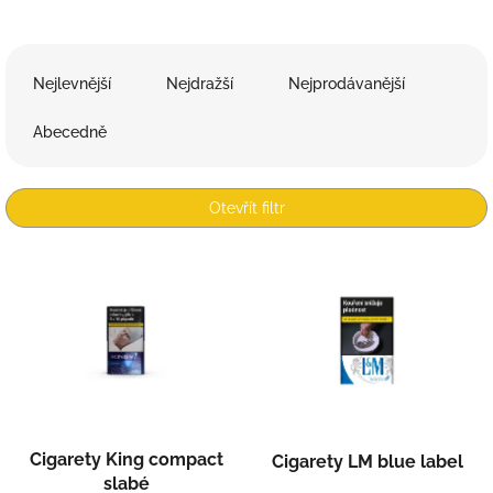
Ř
a
Nejlevnější
Nejdražší
Nejprodávanější
z
e
Abecedně
n
í
p
Otevřít filtr
r
o
V
d
ý
u
p
k
i
t
s
ů
p
r
o
d
Cigarety King compact
Cigarety LM blue label
u
slabé