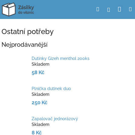
Přejít
Nák
Hledat
Přihlášení
na
obsah
koší
Ostatní potřeby
Nejprodávanější
Dutinky Gizeh menthol 200ks
Skladem
58 Kč
Plnička dutinek duo
Skladem
250 Kč
Zapalovač jednorázový
Skladem
8 Kč