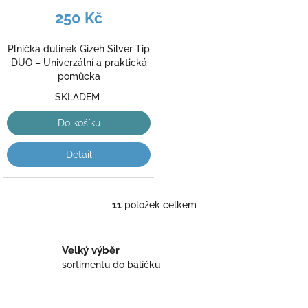
250 Kč
Plnička dutinek Gizeh Silver Tip
DUO – Univerzální a praktická
pomůcka
SKLADEM
Do košíku
Detail
11
položek celkem
O
v
l
á
Velký výběr
d
sortimentu do balíčku
a
c
í