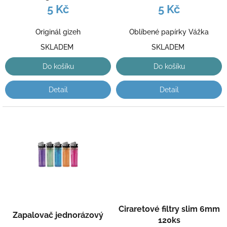
k
5 Kč
5 Kč
t
ů
Originál gizeh
Oblíbené papírky Vážka
SKLADEM
SKLADEM
Do košíku
Do košíku
Detail
Detail
Ciraretové filtry slim 6mm
Zapalovač jednorázový
120ks