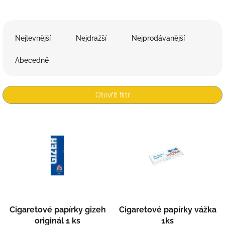
Ř
a
Nejlevnější
Nejdražší
Nejprodávanější
z
e
Abecedně
n
í
p
Otevřít filtr
r
o
V
d
ý
u
p
k
i
t
s
ů
p
r
o
d
Cigaretové papírky gizeh
Cigaretové papírky vážka
u
originál 1 ks
1ks