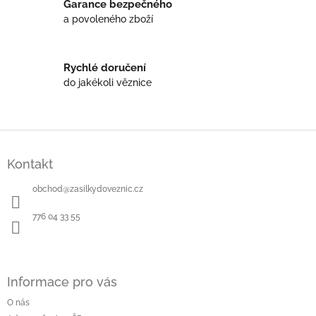
Garance bezpečného
p
r
a povoleného zboží
v
k
y
Rychlé doručení
v
do jakékoli věznice
ý
p
i
s
Z
u
á
Kontakt
p
a
obchod
@
zasilkydoveznic.cz
t
í
776 04 33 55
Informace pro vás
O nás