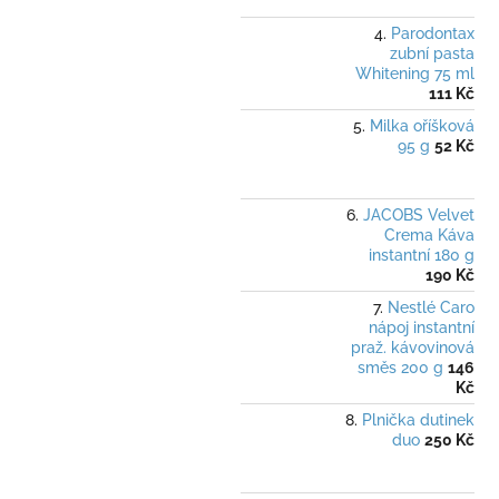
Parodontax
zubní pasta
Whitening 75 ml
111 Kč
Milka oříšková
95 g
52 Kč
JACOBS Velvet
Crema Káva
instantní 180 g
190 Kč
Nestlé Caro
nápoj instantní
praž. kávovinová
směs 200 g
146
Kč
Plnička dutinek
duo
250 Kč