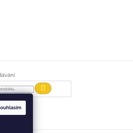
dávání
Hledat
ouhlasím