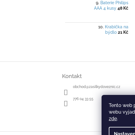
Baterie Philips
AAA 4 kusy
48 Kč
Krabička na
býdlo
21 Kč
Z
á
Kontakt
p
a
obchod
@
zasilkydoveznic.cz
t
í
776 04 33 55
Tento web 
webu vyjadř
zde
.
Nastaven