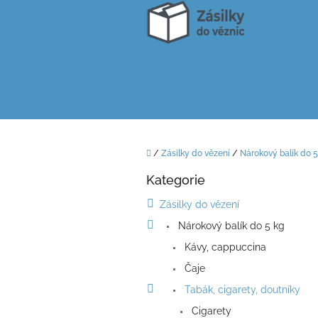
Přejít
na
obsah
Domů
/
Zásilky do vězení
/
Nárokový balík do 5
P
Kategorie
o
Přeskočit
kategorie
s
Zásilky do vězení
t
Nárokový balík do 5 kg
r
a
Kávy, cappuccina
n
Čaje
n
í
Tabák, cigarety, doutníky
p
Cigarety