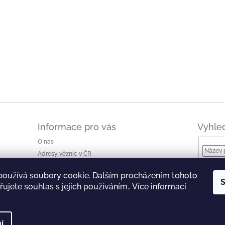
Informace pro vás
Vyhle
O nás
Adresy věznic v ČR
Jak nakupovat a ceny dopravy
používá soubory cookie. Dalším procházením tohoto
Ke stažení
S
ujete souhlas s jejich používáním.. Více informací
Obchodní podmínky
Podmínky ochrany osobních údajů
í