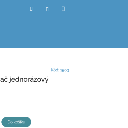
Nákupní
Hledat
Přihlášení
košík
Kód:
1503
ač jednorázový
Do košíku