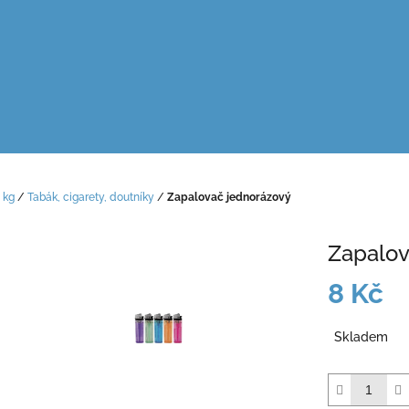
 kg
/
Tabák, cigarety, doutníky
/
Zapalovač jednorázový
Zapalov
8 Kč
Měrná
Skladem
cena: