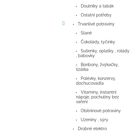
a
Doutníky a tabák
n
e
Ostatní potřeby
l
Trvanlivé potraviny
Slané
Čokolády, tyčinky
Sušenky, oplatky , rolády
, bábovky
Bonbony, žvýkačky,
lízátka
Polévky, konzervy,
dochucovadla
Vitaminy, instantní
nápoje, pochutiny bez
vaření
Obilninové potraviny
Uzeniny , sýry
Drobné elektro