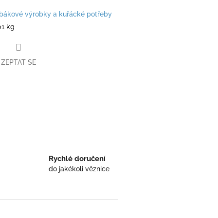
bákové výrobky a kuřácké potřeby
01 kg
ZEPTAT SE
book
Rychlé doručení
do jakékoli věznice