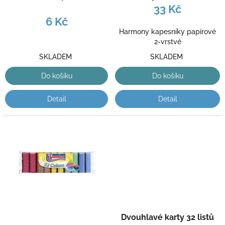
k
33 Kč
t
6 Kč
ů
Harmony kapesníky papírové
2-vrstvé
SKLADEM
SKLADEM
Do košíku
Do košíku
Detail
Detail
Dvouhlavé karty 32 listů