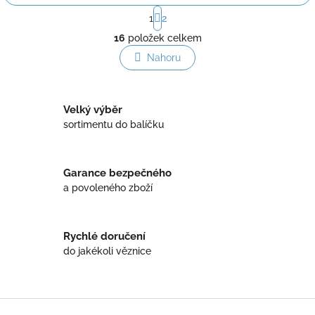
S
1
2
t
O
r
16
položek celkem
v
á
l
Nahoru
n
á
k
o
d
v
a
á
Velký výběr
c
n
í
sortimentu do balíčku
í
p
r
v
Garance bezpečného
k
a povoleného zboží
y
v
ý
p
Rychlé doručení
i
do jakékoli věznice
s
u
Z