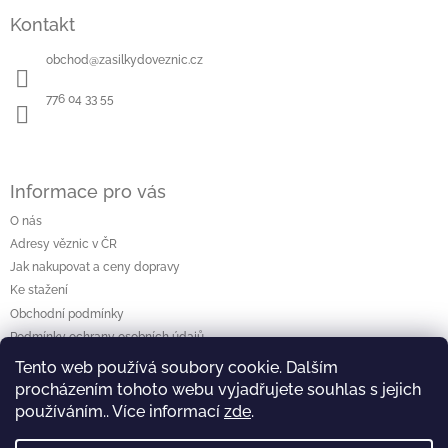
á
Kontakt
p
a
obchod
@
zasilkydoveznic.cz
t
í
776 04 33 55
Informace pro vás
O nás
Adresy věznic v ČR
Jak nakupovat a ceny dopravy
Ke stažení
Obchodní podmínky
Podmínky ochrany osobních údajů
Tento web používá soubory cookie. Dalším
procházením tohoto webu vyjadřujete souhlas s jejich
Vyhledávání
používáním.. Více informací
zde
.
Hledat