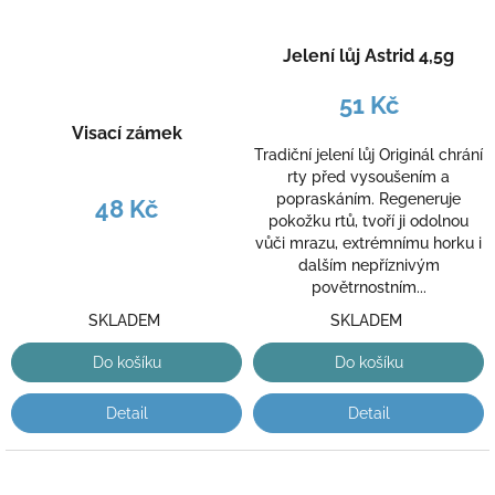
Jelení lůj Astrid 4,5g
51 Kč
Visací zámek
Tradiční jelení lůj Originál chrání
rty před vysoušením a
popraskáním. Regeneruje
48 Kč
pokožku rtů, tvoří ji odolnou
vůči mrazu, extrémnímu horku i
dalším nepříznivým
povětrnostním...
SKLADEM
SKLADEM
Do košíku
Do košíku
Detail
Detail