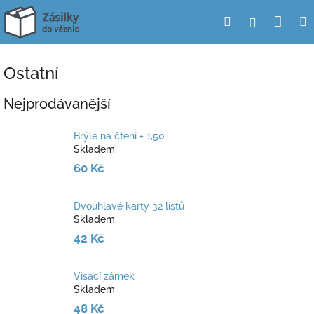
Přejít
Nák
Hledat
Přihlášení
na
obsah
koší
Ostatní
Nejprodávanější
Brýle na čtení + 1,50
Skladem
60 Kč
Dvouhlavé karty 32 listů
Skladem
42 Kč
Visací zámek
Skladem
48 Kč