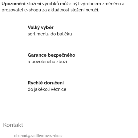
v
a
Upozornění
: složení výrobků může být výrobcem změněno a
á
c
prozovatel e-shopu za aktuálnost složení neručí.
n
í
í
p
r
Velký výběr
v
sortimentu do balíčku
k
y
v
Garance bezpečného
ý
p
a povoleného zboží
i
s
u
Rychlé doručení
do jakékoli věznice
Z
á
Kontakt
p
a
obchod
@
zasilkydoveznic.cz