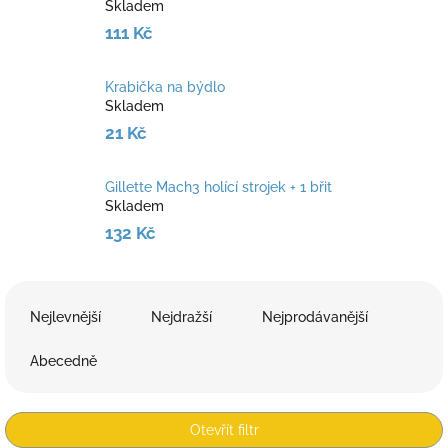
Skladem
111 Kč
Krabička na býdlo
Skladem
21 Kč
Gillette Mach3 holící strojek + 1 břit
Skladem
132 Kč
Ř
a
Nejlevnější
Nejdražší
Nejprodávanější
z
e
Abecedně
n
í
p
Otevřít filtr
r