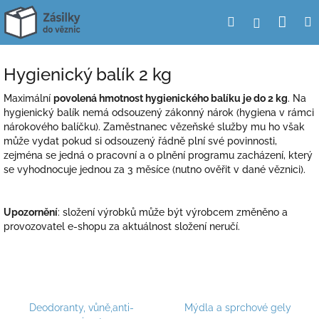
Přejít
Nák
Hledat
Přihlášení
na
obsah
koší
Hygienický balík 2 kg
Maximální
povolená hmotnost hygienického balíku je do 2 kg
. Na
hygienický balík nemá odsouzený zákonný nárok (hygiena v rámci
nárokového balíčku). Zaměstnanec vězeňské služby mu ho však
může vydat pokud si odsouzený řádně plní své povinnosti,
zejména se jedná o pracovní a o plnění programu zacházení, který
se vyhodnocuje jednou za 3 měsíce (nutno ověřit v dané věznici).
Upozornění
: složení výrobků může být výrobcem změněno a
provozovatel e-shopu za aktuálnost složení neručí.
Deodoranty, vůně,anti-
Mýdla a sprchové gely