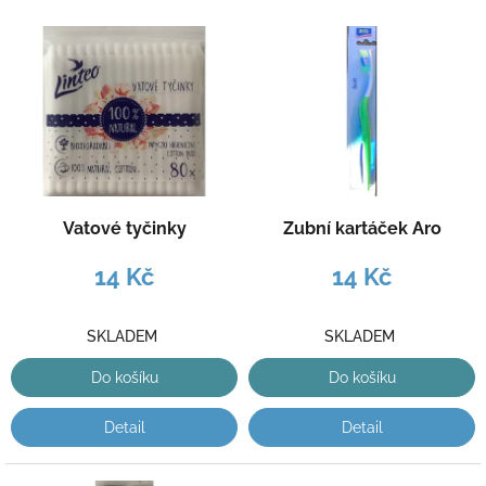
o
V
d
ý
u
p
k
i
t
s
ů
p
r
o
d
Vatové tyčinky
Zubní kartáček Aro
u
k
14 Kč
14 Kč
t
ů
SKLADEM
SKLADEM
Do košíku
Do košíku
Detail
Detail