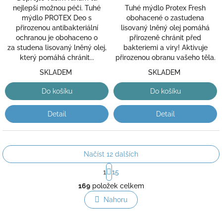
Tuhé mýdlo Protex Fresh
nejlepší možnou péči. Tuhé
obohacené o zastudena
mýdlo PROTEX Deo s
lisovaný lněný olej pomáhá
přirozenou antibakteriální
přirozeně chránit před
ochranou je obohaceno o
bakteriemi a viry! Aktivuje
za studena lisovaný lněný olej,
přirozenou obranu vašeho těla.
který pomáhá chránit...
SKLADEM
SKLADEM
Do košíku
Do košíku
Detail
Detail
Načíst 12 dalších
S
1
15
t
O
r
169
položek celkem
v
á
l
Nahoru
n
á
k
o
d