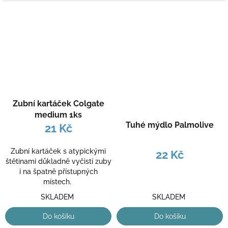
Zubní kartáček Colgate
medium 1ks
Tuhé mýdlo Palmolive
21 Kč
Zubní kartáček s atypickými
22 Kč
štětinami důkladně vyčistí zuby
i na špatně přístupných
místech.
SKLADEM
SKLADEM
Do košíku
Do košíku