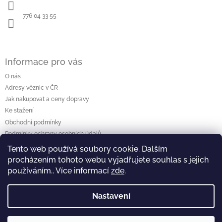
t
í
776 04 33 55
Informace pro vás
O nás
Adresy věznic v ČR
Jak nakupovat a ceny dopravy
Ke stažení
Obchodní podmínky
Podmínky ochrany osobních údajů
Tento web používá soubory cookie. Dalším
procházením tohoto webu vyjadřujete souhlas s jejich
Vyhledávání
používáním.. Více informací
zde
.
Hledat
Nastavení