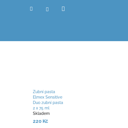
Nákupní
Hledat
Přihlášení
košík
Zubní pasta
Elmex Sensitive
Duo zubní pasta
2 x 75 ml
Skladem
220 Kč