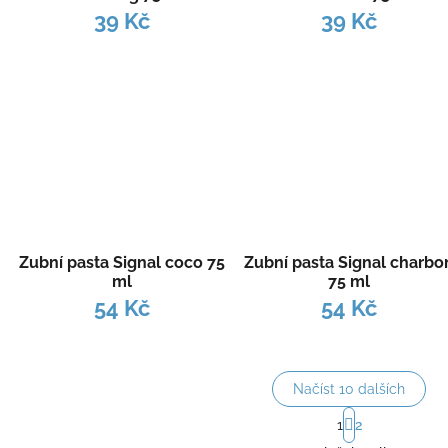
39 Kč
39 Kč
Zubní pasta Signal coco 75
Zubní pasta Signal charbo
ml
75 ml
54 Kč
54 Kč
Načíst 10 dalších
S
1
2
t
O