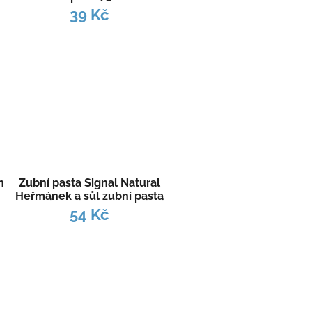
39 Kč
n
Zubní pasta Signal Natural
Heřmánek a sůl zubní pasta
75 ml
54 Kč