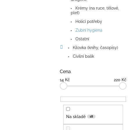
n
e
Krémy (na ruce, tělové,
pleť)
l
Holicí potřeby
Zubní hygiena
Ostatní
Kilovka (knihy, časopisy)
Civilní balík
Cena
14
Kč
220
Kč
Na skladě
18