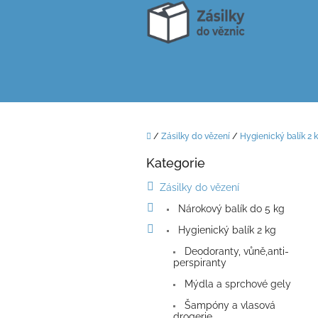
Přejít
na
obsah
Domů
/
Zásilky do vězení
/
Hygienický balík 2 
P
Kategorie
o
Přeskočit
kategorie
s
Zásilky do vězení
t
Nárokový balík do 5 kg
r
a
Hygienický balík 2 kg
n
Deodoranty, vůně,anti-
n
perspiranty
í
Mýdla a sprchové gely
p
a
Šampóny a vlasová
drogerie