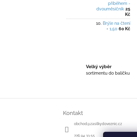
příběhem -
dvouměsíčník
25
Kč
Brýle na čtení
+ 1,50
60 Kč
Velký výběr
sortimentu do balíčku
Z
á
Kontakt
p
a
obchod
@
zasilkydoveznic.cz
t
í
776 04 33 55