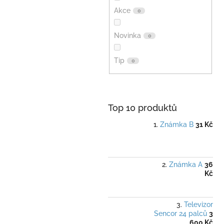
Akce
0
Novinka
0
Tip
0
Top 10 produktů
Známka B
31 Kč
Známka A
36
Kč
Televizor
Sencor 24 palců
3
600 Kč