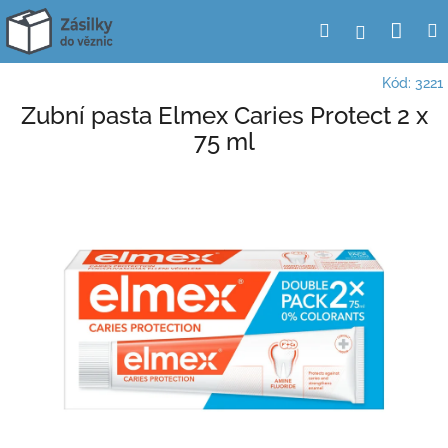
Přejít
Nák
Hledat
Přihlášení
na
obsah
koší
Kód:
3221
Zubní pasta Elmex Caries Protect 2 x
75 ml