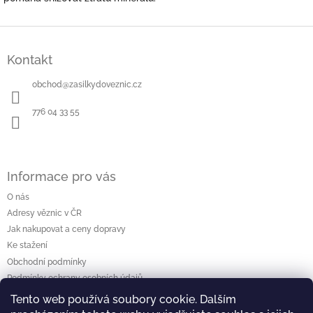
Z
á
Kontakt
p
a
obchod
@
zasilkydoveznic.cz
t
í
776 04 33 55
Informace pro vás
O nás
Adresy věznic v ČR
Jak nakupovat a ceny dopravy
Ke stažení
Obchodní podmínky
Podmínky ochrany osobních údajů
Tento web používá soubory cookie. Dalším