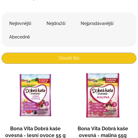
Ř
a
Nejlevnější
Nejdražší
Nejprodávanější
z
e
Abecedně
n
í
p
Otevřít filtr
r
o
V
d
ý
u
p
k
i
t
s
ů
p
r
o
d
Bona Vita Dobrá kaše
Bona Vita Dobrá kaše
u
ovesná - lesní ovoce 55 g
ovesná - malina 55g