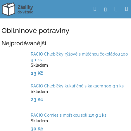
Přejít
Nák
Hledat
Přihlášení
na
obsah
koší
Obilninové potraviny
Nejprodávanější
RACIO Chlebíčky rýžové s mléčnou čokoládou 100
g 1 ks
Skladem
23 Kč
RACIO Chlebíčky kukuřičné s kakaem 100 g 1 ks
Skladem
23 Kč
RACIO Cornies s mořskou solí 115 g 1 ks
Skladem
30 Kč