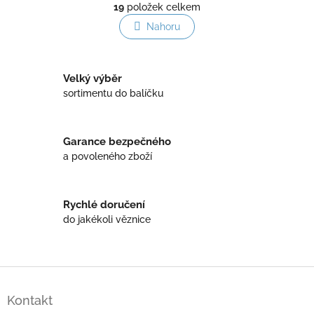
r
19
položek celkem
v
á
l
Nahoru
n
á
k
o
d
v
a
á
Velký výběr
c
n
í
sortimentu do balíčku
í
p
r
v
Garance bezpečného
k
a povoleného zboží
y
v
ý
p
Rychlé doručení
i
do jakékoli věznice
s
u
Z
á
Kontakt
p