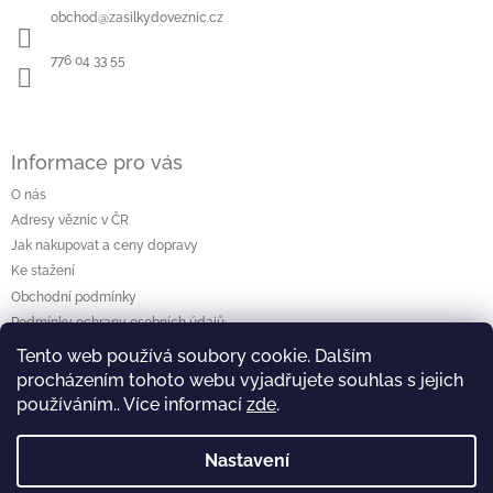
a
obchod
@
zasilkydoveznic.cz
t
í
776 04 33 55
Informace pro vás
O nás
Adresy věznic v ČR
Jak nakupovat a ceny dopravy
Ke stažení
Obchodní podmínky
Podmínky ochrany osobních údajů
Tento web používá soubory cookie. Dalším
procházením tohoto webu vyjadřujete souhlas s jejich
Vyhledávání
používáním.. Více informací
zde
.
Hledat
Nastavení