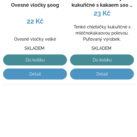
Ovesné vločky 500g
kukuřičné s kakaem 100 g
1 ks
23 Kč
22 Kč
Tenké chlebíčky kukuřičné s
mléčnokakaovou polevou.
Ovesné vločky velké
Pufovaný výrobek.
SKLADEM
SKLADEM
Do košíku
Do košíku
Detail
Detail