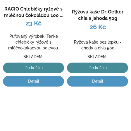
RACIO Chlebíčky rýžové s
Rýžová kaše Dr. Oetker
mléčnou čokoládou 100 g
chia a jahoda 50g
1 ks
23 Kč
26 Kč
Pufovaný výrobek. Tenké
Rýžová kaše bez lepku -
chlebíčky rýžové s
jahody a chia 50g
mléčnokakaovou polevou.
SKLADEM
SKLADEM
Do košíku
Do košíku
Detail
Detail