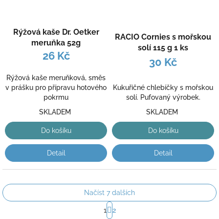
Rýžová kaše Dr. Oetker
RACIO Cornies s mořskou
meruňka 52g
solí 115 g 1 ks
26 Kč
30 Kč
Rýžová kaše meruňková, směs
Kukuřičné chlebíčky s mořskou
v prášku pro přípravu hotového
solí. Pufovaný výrobek.
pokrmu
SKLADEM
SKLADEM
Do košíku
Do košíku
Detail
Detail
Načíst 7 dalších
S
1
2
t
O