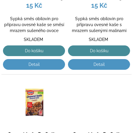
k
15 Kč
15 Kč
t
ů
Sypká směs obilovin pro
Sypká směs obilovin pro
přípravu ovesné kaše se směsí
přípravu ovesné kaše s
mrazem sušeného ovoce
mrazem sušenými malinami
SKLADEM
SKLADEM
Do košíku
Do košíku
Detail
Detail