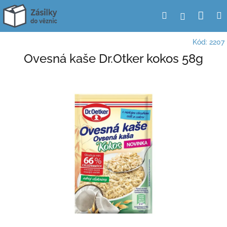
Přejít
Nák
Hledat
Přihlášení
na
obsah
koší
Kód:
2207
Ovesná kaše Dr.Otker kokos 58g