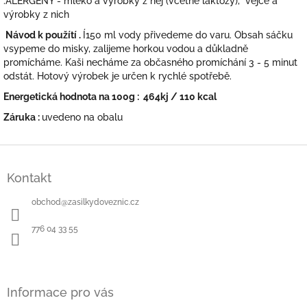
.ALERGENY - mléko a výrobky z něj (včetně laktózy), vejce a
výrobky z nich
Návod k použítí .
Í150 ml vody přivedeme do varu. Obsah sáčku
vsypeme do misky, zalijeme horkou vodou a důkladně
promícháme. Kaši necháme za občasného promíchání 3 - 5 minut
odstát. Hotový výrobek je určen k rychlé spotřebě.
Energetická hodnota na 100g :
464kj / 110 kcal
Záruka :
uvedeno na obalu
Z
á
Kontakt
p
a
obchod
@
zasilkydoveznic.cz
t
í
776 04 33 55
Informace pro vás