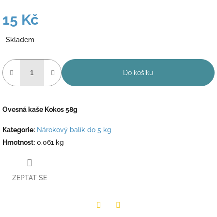
15 Kč
Měrná
Skladem
cena:
Do košíku
Ovesná kaše Kokos 58g
Kategorie
:
Nárokový balík do 5 kg
Hmotnost
:
0.061 kg
ZEPTAT SE