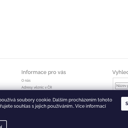
Informace pro vás
Vyhle
O nás
Adresy věznic v ČR
Jak nakupovat a ceny dopravy
používá soubory cookie. Dalším procházením tohoto
Ke stažení
S
ujete souhlas s jejich používáním.. Více informací
Obchodní podmínky
Podmínky ochrany osobních údajů
í