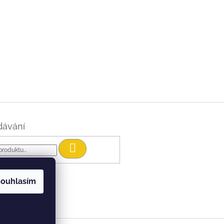
dávání
Hledat
ouhlasím