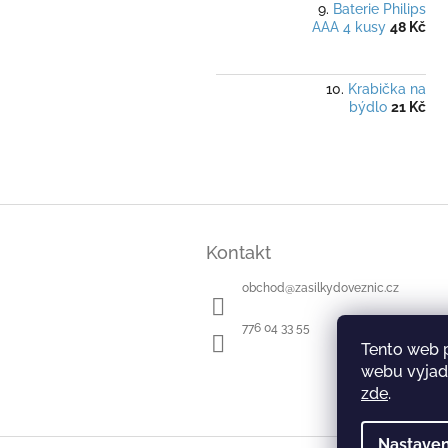
Baterie Philips
AAA 4 kusy
48 Kč
Krabička na
býdlo
21 Kč
Z
á
Kontakt
p
a
obchod
@
zasilkydoveznic.cz
t
í
776 04 33 55
Tento web 
webu vyjadř
zde
.
Nastaven