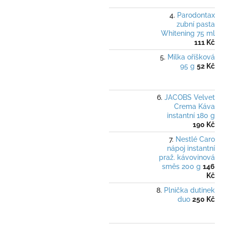
Parodontax
zubní pasta
Whitening 75 ml
111 Kč
Milka oříšková
95 g
52 Kč
JACOBS Velvet
Crema Káva
instantní 180 g
190 Kč
Nestlé Caro
nápoj instantní
praž. kávovinová
směs 200 g
146
Kč
Plnička dutinek
duo
250 Kč