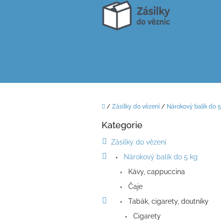
Přejít
na
obsah
Domů
/
Zásilky do vězení
/
Nárokový balík do 5
P
Kategorie
o
Přeskočit
kategorie
s
Zásilky do vězení
t
Nárokový balík do 5 kg
r
a
Kávy, cappuccina
n
Čaje
n
í
Tabák, cigarety, doutníky
p
Cigarety