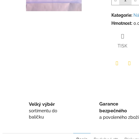
Kategorie
:
Ná
Hmotnost
:
0.
TISK
Twitter
Face
Garance
Velký výběr
bezpečného
sortimentu do
balíčku
a povoleného zboží