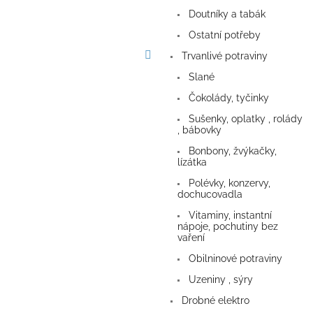
a
Doutníky a tabák
n
e
Ostatní potřeby
l
Trvanlivé potraviny
Slané
Čokolády, tyčinky
Sušenky, oplatky , rolády
, bábovky
Bonbony, žvýkačky,
lízátka
Polévky, konzervy,
dochucovadla
Vitaminy, instantní
nápoje, pochutiny bez
vaření
Obilninové potraviny
Uzeniny , sýry
Drobné elektro