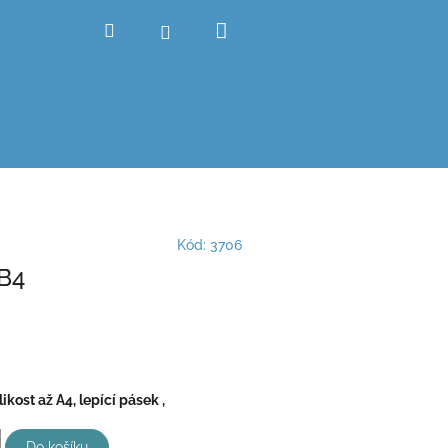
Nákupní
Hledat
Přihlášení
košík
Kód:
3706
B4
ikost až A4, lepící pásek ,
Do košíku