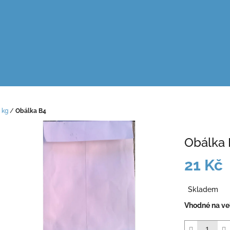
 kg
/
Obálka B4
Obálka 
21 Kč
Měrná
Skladem
cena:
Vhodné na vel