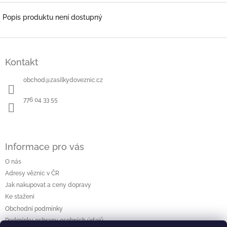
Popis produktu není dostupný
Z
á
Kontakt
p
a
obchod
@
zasilkydoveznic.cz
t
í
776 04 33 55
Informace pro vás
O nás
Adresy věznic v ČR
Jak nakupovat a ceny dopravy
Ke stažení
Obchodní podmínky
Podmínky ochrany osobních údajů