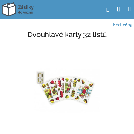
Přejít
Nák
Hledat
Přihlášení
na
obsah
koší
Kód:
2605
Dvouhlavé karty 32 listů