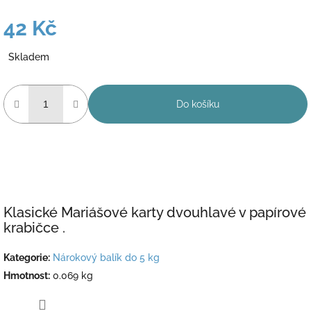
42 Kč
Měrná
Skladem
cena:
Do košíku
Klasické Mariášové karty dvouhlavé v papírové
krabičce .
Kategorie
:
Nárokový balík do 5 kg
Hmotnost
:
0.069 kg