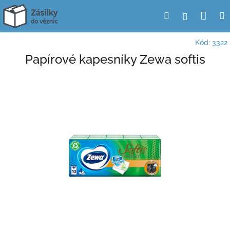
Přejít
Nák
Hledat
Přihlášení
na
obsah
koší
Kód:
3322
Papírové kapesníky Zewa softis