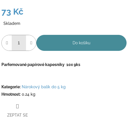
73 Kč
Měrná
Skladem
cena:
Do košíku
Parfemované papírové kapesníky 10x 9ks
Kategorie
:
Nárokový balík do 5 kg
Hmotnost
:
0.24 kg
ZEPTAT SE