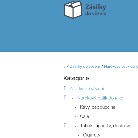
Přejít
na
obsah
Domů
/
Zásilky do vězení
/
Nárokový balík do 5
P
Kategorie
o
Přeskočit
kategorie
s
Zásilky do vězení
t
Nárokový balík do 5 kg
r
a
Kávy, cappuccina
n
Čaje
n
í
Tabák, cigarety, doutníky
p
Cigarety