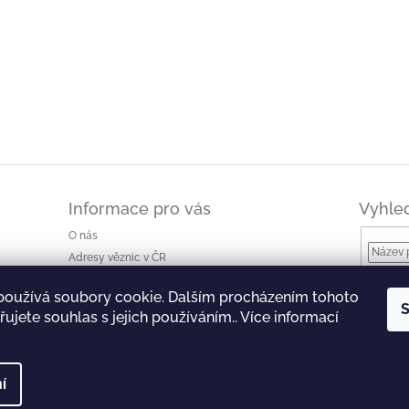
Informace pro vás
Vyhle
O nás
Adresy věznic v ČR
Jak nakupovat a ceny dopravy
používá soubory cookie. Dalším procházením tohoto
Ke stažení
S
ujete souhlas s jejich používáním.. Více informací
Obchodní podmínky
Podmínky ochrany osobních údajů
í
 Všechna práva vyhrazena.