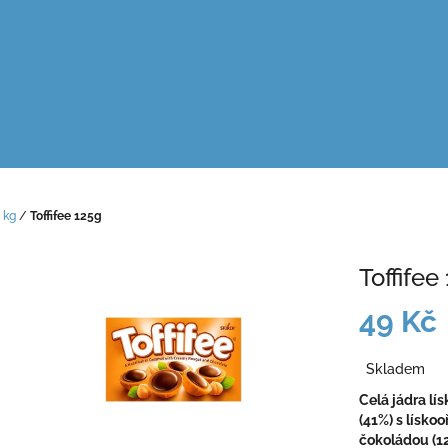
 kg
/
Toffifee 125g
Toffifee
49 Kč
Měrná
Skladem
cena:
Celá jádra lí
(41%) s lísk
čokoládou (1