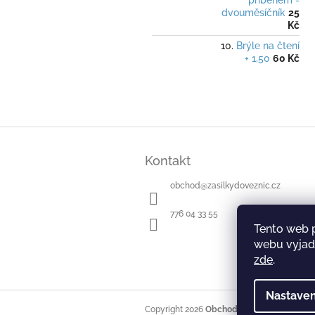
příběhem -
dvouměsíčník
25
Kč
Brýle na čtení
+ 1,50
60 Kč
Z
á
Kontakt
p
a
obchod
@
zasilkydoveznic.cz
t
í
776 04 33 55
Tento web 
webu vyjadř
zde
.
Nastaven
Copyright 2026
Obchod Zásilky do věznic
.