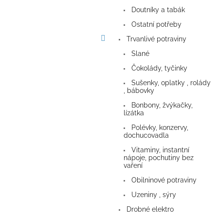
a
Doutníky a tabák
n
e
Ostatní potřeby
l
Trvanlivé potraviny
Slané
Čokolády, tyčinky
Sušenky, oplatky , rolády
, bábovky
Bonbony, žvýkačky,
lízátka
Polévky, konzervy,
dochucovadla
Vitaminy, instantní
nápoje, pochutiny bez
vaření
Obilninové potraviny
Uzeniny , sýry
Drobné elektro