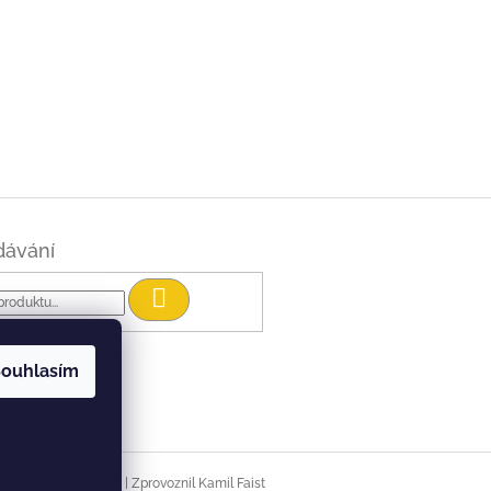
dávání
Hledat
ouhlasím
|
Vytvořil Shoptet
Zprovoznil Kamil Faist