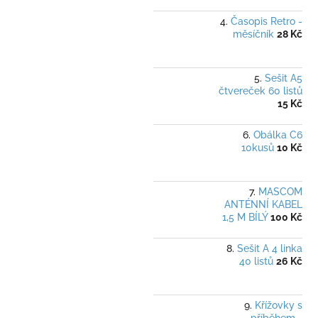
Časopis Retro -
měsíčník
28 Kč
Sešit A5
čtvereček 60 listů
15 Kč
Obálka C6
10kusů
10 Kč
MASCOM
ANTÉNNÍ KABEL
1,5 M BÍLÝ
100 Kč
Sešit A 4 linka
40 listů
26 Kč
Křížovky s