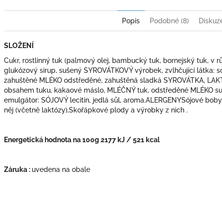
Popis
Podobné (8)
Diskuz
SLOŽENÍ
Cukr, rostlinný tuk (palmový olej, bambucký tuk, bornejský tuk, 
glukózový sirup, sušený SYROVÁTKOVÝ výrobek, zvlhčující látka: so
zahuštěné MLÉKO odstředěné, zahuštěná sladká SYROVÁTKA, LAK
obsahem tuku, kakaové máslo, MLÉČNÝ tuk, odstředěné MLÉKO suše
emulgátor: SÓJOVÝ lecitin, jedlá sůl, aroma.ALERGENYSójové boby
něj (včetně laktózy),Skořápkové plody a výrobky z nich .
Energetická hodnota na 100g 2177 kJ / 521 kcal
Záruka :
uvedena na obale