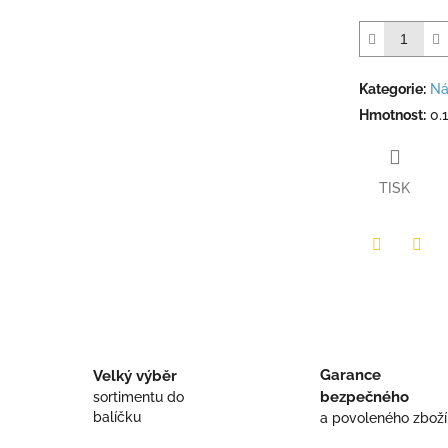
Kategorie
:
Ná
Hmotnost
:
0.
TISK
Twitter
Face
Garance
Velký výběr
bezpečného
sortimentu do
balíčku
a povoleného zboží