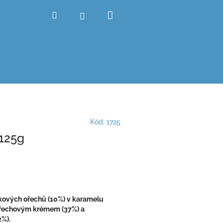
Nákupní
Hledat
Přihlášení
košík
Kód:
1725
 125g
skových ořechů (10%) v karamelu
oořechovým krémem (37%) a
2%).