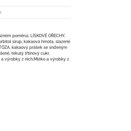
e
v různém poměru), LÍSKOVÉ OŘECHY,
rbitol sirup, kakaová hmota, slazené
TÓZA, kakaový prášek se sníženým
né, tekutý třtinový cukr,
 a výrobky z nich,Mléko a výrobky z