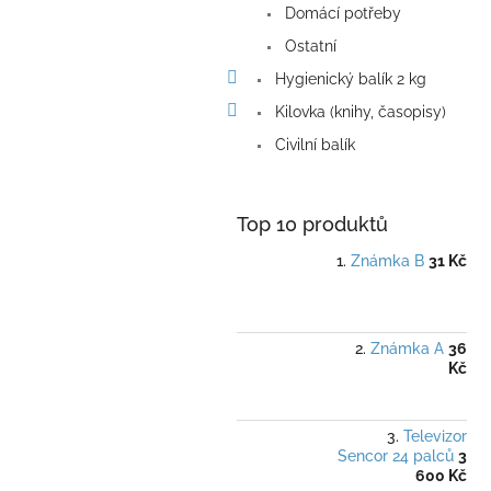
Domácí potřeby
Ostatní
Hygienický balík 2 kg
Kilovka (knihy, časopisy)
Civilní balík
Top 10 produktů
Známka B
31 Kč
Známka A
36
Kč
Televizor
Sencor 24 palců
3
600 Kč