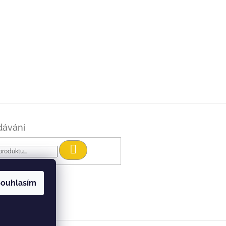
dávání
Hledat
ouhlasím