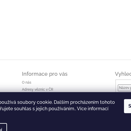
Informace pro vás
Vyhle
O nás
Adresy věznic v ČR
Jak nakupovat a ceny dopravy
používá soubory cookie. Dalším procházením tohoto
Ke stažení
S
ujete souhlas s jejich používáním.. Více informací
Obchodní podmínky
Podmínky ochrany osobních údajů
í