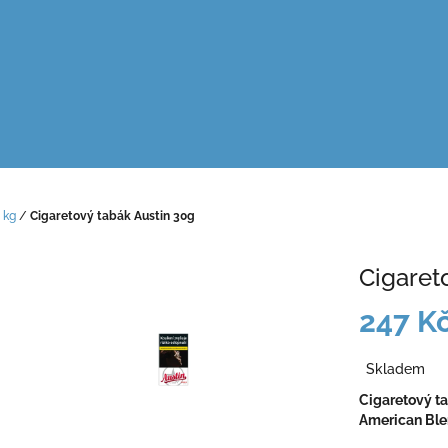
 kg
/
Cigaretový tabák Austin 30g
Cigaret
247 K
Měrná
Skladem
cena:
Cigaretový t
American Bl