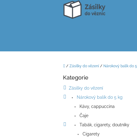
Přejít
na
obsah
Domů
/
Zásilky do vězení
/
Nárokový balík do 5
P
Kategorie
o
Přeskočit
kategorie
s
Zásilky do vězení
t
Nárokový balík do 5 kg
r
a
Kávy, cappuccina
n
Čaje
n
í
Tabák, cigarety, doutníky
p
Cigarety