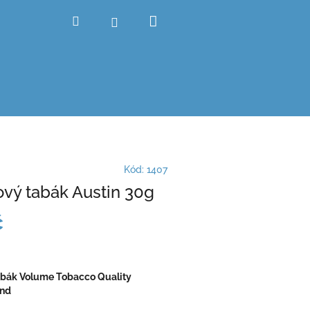
Nákupní
Hledat
Přihlášení
košík
Kód:
1407
ový tabák Austin 30g
č
abák Volume Tobacco Quality
end