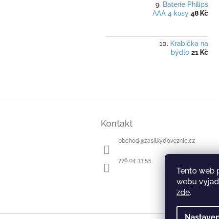
Baterie Philips
AAA 4 kusy
48 Kč
Krabička na
býdlo
21 Kč
Z
á
Kontakt
p
a
obchod
@
zasilkydoveznic.cz
t
í
776 04 33 55
Tento web 
webu vyjadř
zde
.
Nastaven