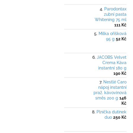
Parodontax
zubní pasta
Whitening 75 ml
111 Kč
Milka oříšková
95 g
52 Kč
JACOBS Velvet
Crema Káva
instantní 180 g
190 Kč
Nestlé Caro
nápoj instantní
praž. kávovinová
směs 200 g
146
Kč
Plnička dutinek
duo
250 Kč