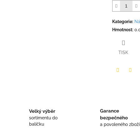
Kategorie
:
Ná
Hmotnost
:
0.
TISK
Twitter
Face
Garance
Velký výběr
bezpečného
sortimentu do
balíčku
a povoleného zboží