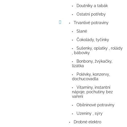
a
Doutníky a tabák
n
e
Ostatní potřeby
l
Trvanlivé potraviny
Slané
Čokolády, tyčinky
Sušenky, oplatky , rolády
, bábovky
Bonbony, žvýkačky,
lízátka
Polévky, konzervy,
dochucovadla
Vitaminy, instantní
nápoje, pochutiny bez
vaření
Obilninové potraviny
Uzeniny , sýry
Drobné elektro