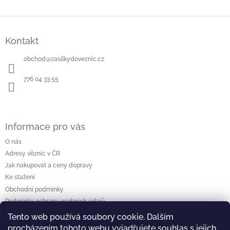
Z
á
Kontakt
p
a
obchod
@
zasilkydoveznic.cz
t
í
776 04 33 55
Informace pro vás
O nás
Adresy věznic v ČR
Jak nakupovat a ceny dopravy
Ke stažení
Obchodní podmínky
Podmínky ochrany osobních údajů
Tento web používá soubory cookie. Dalším
procházením tohoto webu vyjadřujete souhlas s jejich