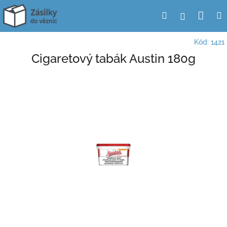
Přejít
Nák
Hledat
Přihlášení
na
obsah
koší
Kód:
1421
Cigaretový tabák Austin 180g