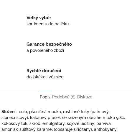
Twitter
Facebook
Velký výběr
sortimentu do balíčku
Garance bezpečného
a povoleného zboží
Rychlé doručení
do jakékoli věznice
Popis
Podobné (8)
Diskuze
Složení:
cukr, pšeničná mouka, rostlinné tuky (palmový,
slunečnicový), kakaový prášek se sníženým obsahem tuku 9,8%,
kokosový tuk, škrob, emulgátory: sojové lecitiny; barviva:
amoniak-sulfitový karamel (obsahuje siřičitany), anthokyany;