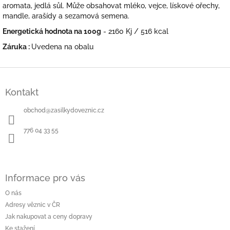
aromata, jedlá sůl. Může obsahovat mléko, vejce, lískové ořechy,
mandle, arašídy a sezamová semena.
Energetická hodnota na 100g
- 2160 Kj / 516 kcal
Záruka :
Uvedena na obalu
Z
á
Kontakt
p
a
obchod
@
zasilkydoveznic.cz
t
í
776 04 33 55
Informace pro vás
O nás
Adresy věznic v ČR
Jak nakupovat a ceny dopravy
Ke stažení