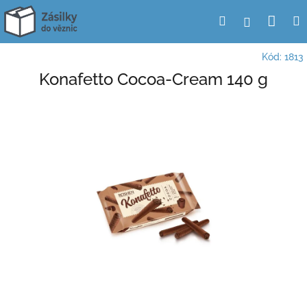
Přejít
Nák
Hledat
Přihlášení
na
obsah
koší
Kód:
1813
Konafetto Cocoa-Cream 140 g