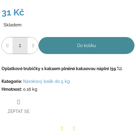
31 Kč
Měrná
Skladem
cena:
Do košíku
Oplatkové trubičky s kakaem plněné kakaovou náplní (59 %).
Kategorie
:
Nárokový balík do 5 kg
Hmotnost
:
0.16 kg
ZEPTAT SE