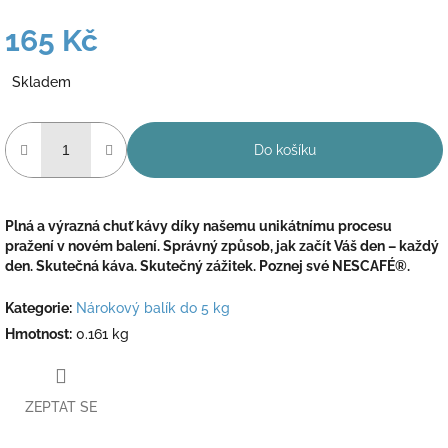
165 Kč
Měrná
Skladem
cena:
Do košíku
Plná a výrazná chuť kávy díky našemu unikátnímu procesu
pražení v novém balení. Správný způsob, jak začít Váš den – každý
den. Skutečná káva. Skutečný zážitek. Poznej své NESCAFÉ®.
Kategorie
:
Nárokový balík do 5 kg
Hmotnost
:
0.161 kg
ZEPTAT SE