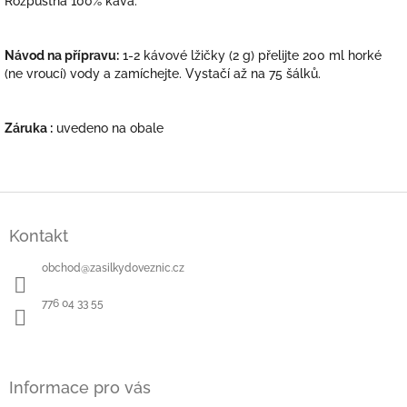
Rozpustná 100% káva.
Návod na přípravu:
1-2 kávové lžičky (2 g) přelijte 200 ml horké
(ne vroucí) vody a zamíchejte. Vystačí až na 75 šálků.
Záruka :
uvedeno na obale
Z
á
Kontakt
p
a
obchod
@
zasilkydoveznic.cz
t
í
776 04 33 55
Informace pro vás