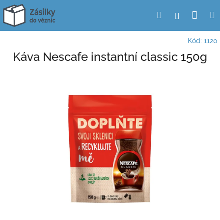
Přejít
Nák
Hledat
Přihlášení
na
obsah
koší
Kód:
1120
Káva Nescafe instantní classic 150g