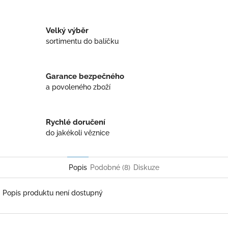
Twitter
Facebook
Velký výběr
sortimentu do balíčku
Garance bezpečného
a povoleného zboží
Rychlé doručení
do jakékoli věznice
Popis
Podobné (8)
Diskuze
Popis produktu není dostupný
Z