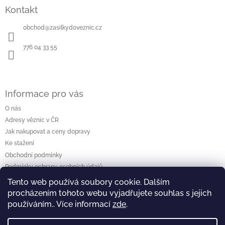
á
Kontakt
p
a
obchod
@
zasilkydoveznic.cz
t
í
776 04 33 55
Informace pro vás
O nás
Adresy věznic v ČR
Jak nakupovat a ceny dopravy
Ke stažení
Obchodní podmínky
Podmínky ochrany osobních údajů
Tento web používá soubory cookie. Dalším
procházením tohoto webu vyjadřujete souhlas s jejich
Vyhledávání
používáním.. Více informací
zde
.
Hledat