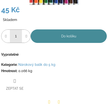
45 Kč
Měrná
Skladem
cena:
Do košíku
Vypratelné
Kategorie
:
Nárokový balík do 5 kg
Hmotnost
:
0.066 kg
ZEPTAT SE