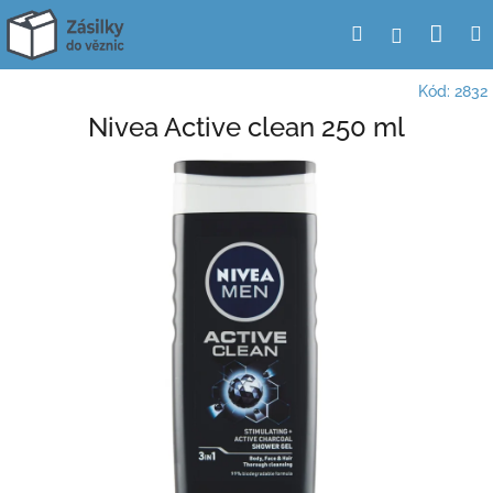
Přejít
Nák
Hledat
Přihlášení
na
obsah
koší
Kód:
2832
Nivea Active clean 250 ml