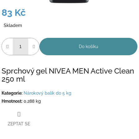
83 Kč
Měrná
Skladem
cena:
Do košíku
Sprchový gel NIVEA MEN Active Clean
250 ml
Kategorie
:
Nárokový balík do 5 kg
Hmotnost
:
0.288 kg
ZEPTAT SE