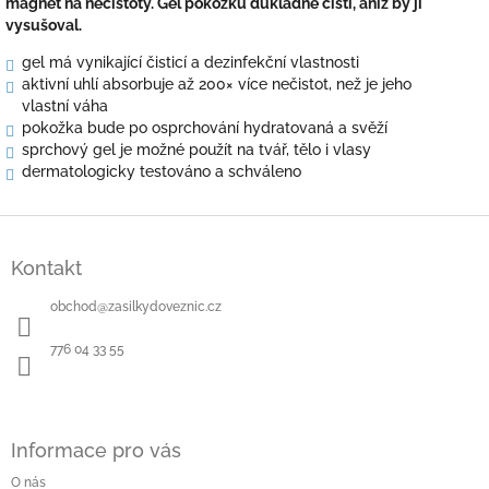
magnet na nečistoty. Gel pokožku důkladně čistí, aniž by ji
vysušoval.
gel má vynikající čisticí a dezinfekční vlastnosti
aktivní uhlí absorbuje až 200× více nečistot, než je jeho
vlastní váha
pokožka bude po osprchování hydratovaná a svěží
sprchový gel je možné použít na tvář, tělo i vlasy
dermatologicky testováno a schváleno
Z
á
Kontakt
p
a
obchod
@
zasilkydoveznic.cz
t
í
776 04 33 55
Informace pro vás
O nás