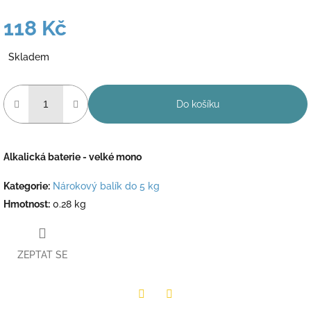
118 Kč
Měrná
Skladem
cena:
Do košíku
Alkalická baterie - velké mono
Kategorie
:
Nárokový balík do 5 kg
Hmotnost
:
0.28 kg
ZEPTAT SE