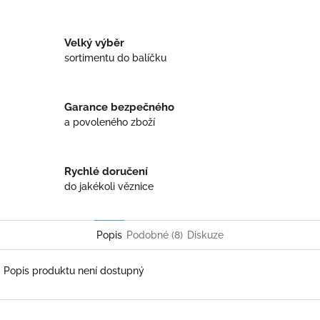
Twitter
Facebook
Velký výběr
sortimentu do balíčku
Garance bezpečného
a povoleného zboží
Rychlé doručení
do jakékoli věznice
Popis
Podobné (8)
Diskuze
Popis produktu není dostupný
Z