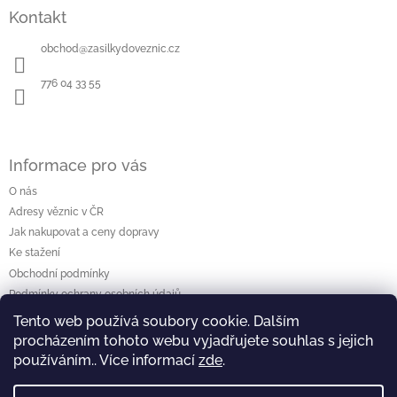
á
Kontakt
p
a
obchod
@
zasilkydoveznic.cz
t
í
776 04 33 55
Informace pro vás
O nás
Adresy věznic v ČR
Jak nakupovat a ceny dopravy
Ke stažení
Obchodní podmínky
Podmínky ochrany osobních údajů
Tento web používá soubory cookie. Dalším
procházením tohoto webu vyjadřujete souhlas s jejich
Vyhledávání
používáním.. Více informací
zde
.
Hledat