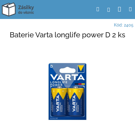
Přejít
Nák
Hledat
Přihlášení
na
obsah
koší
Kód:
2405
Baterie Varta longlife power D 2 ks