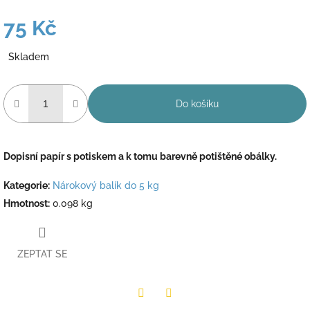
75 Kč
Měrná
Skladem
cena:
Do košíku
Dopisní papír s potiskem a k tomu barevně potištěné obálky.
Kategorie
:
Nárokový balík do 5 kg
Hmotnost
:
0.098 kg
ZEPTAT SE