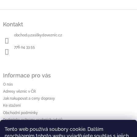
Z
á
Kontakt
p
a
obchod
@
zasilkydoveznic.cz
t
í
776 04 33 55
Informace pro vás
O nás
Adresy věznic v ČR
Jak nakupovat a ceny dopravy
Ke stažení
Obchodní podmínky
Podmínky ochrany osobních údajů
Tento web používá soubory cookie. Dalším
procházením tohoto webu vyjadřujete souhlas s jejich