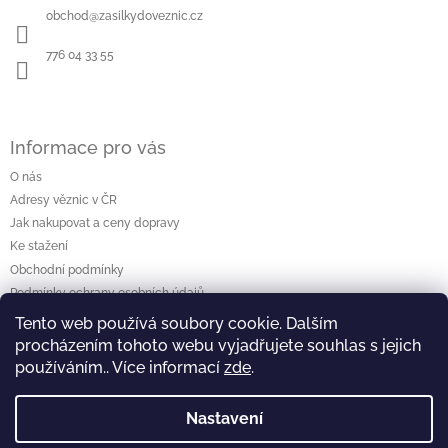
a
obchod
@
zasilkydoveznic.cz
t
í
776 04 33 55
Informace pro vás
O nás
Adresy věznic v ČR
Jak nakupovat a ceny dopravy
Ke stažení
Obchodní podmínky
Podmínky ochrany osobních údajů
Tento web používá soubory cookie. Dalším
procházením tohoto webu vyjadřujete souhlas s jejich
Vyhledávání
používáním.. Více informací
zde
.
Hledat
Nastavení