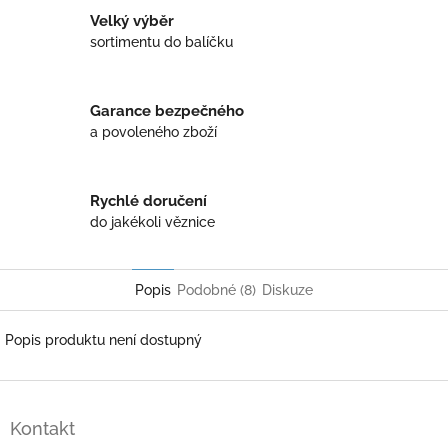
Velký výběr
sortimentu do balíčku
Garance bezpečného
a povoleného zboží
Rychlé doručení
do jakékoli věznice
Popis
Podobné (8)
Diskuze
Popis produktu není dostupný
Z
á
Kontakt
p