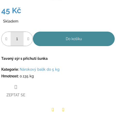
45 Kč
Měrná
Skladem
cena:
Do košíku
Tavený sýr s příchutí šunka
Kategorie
:
Nárokový balík do 5 kg
Hmotnost
:
0.135 kg
ZEPTAT SE