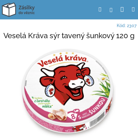
Přejít
Nák
Hledat
Přihlášení
na
obsah
koší
Kód:
2307
Veselá Kráva sýr tavený šunkový 120 g