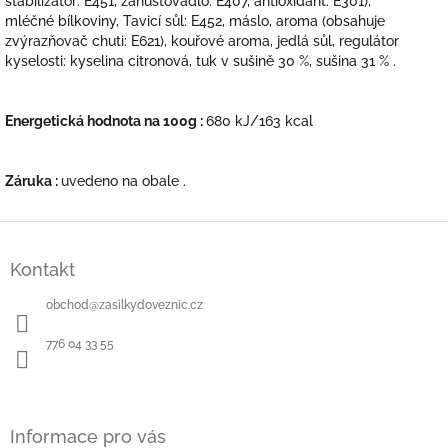
stabilizátor: E451, zahušťovadlo: E407, antioxidant: E301),
mléčné bílkoviny, Tavicí sůl: E452, máslo, aroma (obsahuje
zvýrazňovač chuti: E621), kouřové aroma, jedlá sůl, regulátor
kyselosti: kyselina citronová, tuk v sušině 30 %, sušina 31 % .
Energetická hodnota na 100g :
680 kJ/163 kcal
Záruka :
uvedeno na obale .
Z
á
Kontakt
p
a
obchod
@
zasilkydoveznic.cz
t
í
776 04 33 55
Informace pro vás