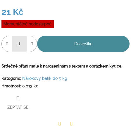
21 Kč
Měrná
Momentálně nedostupné
cena:
Do košíku
Srdečné přání malé k narozeninám s textem a obrázkem kytice.
Kategorie
:
Nárokový balík do 5 kg
Hmotnost
:
0.013 kg
ZEPTAT SE