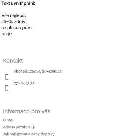
Text uvnitř přání:
Vše nejlepší,
štěstí, zdraví
a splněná přání
přeje
Z
á
Kontakt
p
a
obchod
@
zasilkydoveznic.cz
t
í
776 04 33 55
Informace pro vás
O nás
Adresy věznic v ČR
Jak nakupovat a ceny dopravy