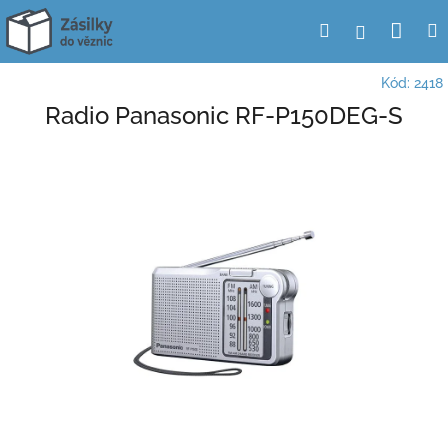
Přejít
Nák
Hledat
Přihlášení
na
obsah
koší
Kód:
2418
Radio Panasonic RF-P150DEG-S