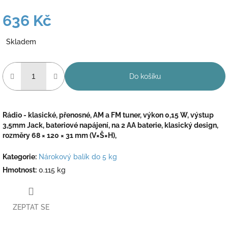
636 Kč
Měrná
Skladem
cena:
Do košíku
Rádio - klasické, přenosné, AM a FM tuner, výkon 0,15 W, výstup
3,5mm Jack, bateriové napájení, na 2 AA baterie, klasický design,
rozměry 68 × 120 × 31 mm (V×Š×H),
Kategorie
:
Nárokový balík do 5 kg
Hmotnost
:
0.115 kg
ZEPTAT SE