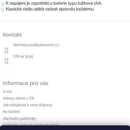
K napájení je zapotřebí 2 baterie typu tužková (AA)
Klasické rádio udělá radost opravdu každému
Z
á
Kontakt
p
a
obchod
@
zasilkydoveznic.cz
t
í
776 04 33 55
Informace pro vás
O nás
Adresy věznic v ČR
Jak nakupovat a ceny dopravy
Ke stažení
Obchodní podmínky
Podmínky ochrany osobních údajů