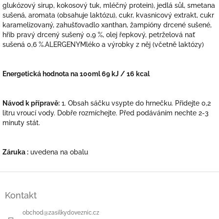
glukózový sirup, kokosový tuk, mléčný protein), jedlá sůl, smetana
sušená, aromata (obsahuje laktózu), cukr, kvasnicový extrakt, cukr
karamelizovaný, zahušťovadlo xanthan, žampióny drcené sušené,
hřib pravý drcený sušený 0,9 %, olej řepkový, petrželová nať
sušená 0,6 %.ALERGENYMléko a výrobky z něj (včetně laktózy)
Energetická hodnota na 100ml 69 kJ / 16 kcal
Návod k přípravě:
1. Obsah sáčku vsypte do hrnečku. Přidejte 0,2
litru vroucí vody. Dobře rozmíchejte. Před podáváním nechte 2-3
minuty stát.
Záruka :
uvedena na obalu
Z
á
Kontakt
p
a
obchod
@
zasilkydoveznic.cz