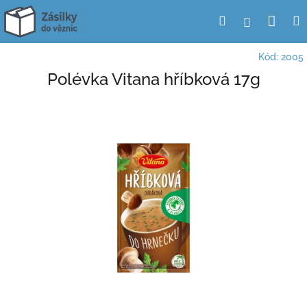
Přejít
Nák
Hledat
Přihlášení
na
obsah
koší
Kód:
2005
Polévka Vitana hříbková 17g