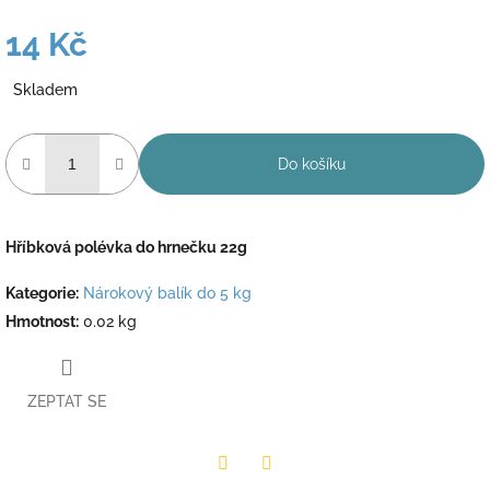
14 Kč
Měrná
Skladem
cena:
Do košíku
Hříbková polévka do hrnečku 22g
Kategorie
:
Nárokový balík do 5 kg
Hmotnost
:
0.02 kg
ZEPTAT SE