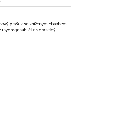
e
akaový prášek se sníženým obsahem
y (hydrogenuhličitan draselný,