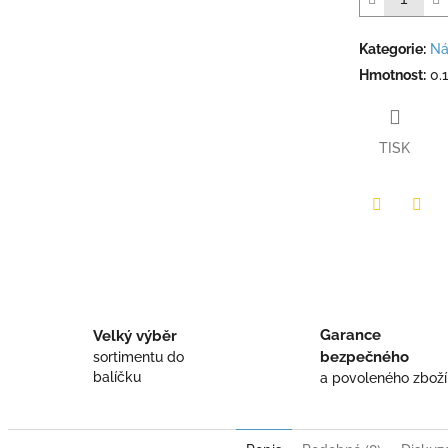
Kategorie
:
Ná
Hmotnost
:
0.
TISK
Twitter
Face
Garance
Velký výběr
bezpečného
sortimentu do
balíčku
a povoleného zboží