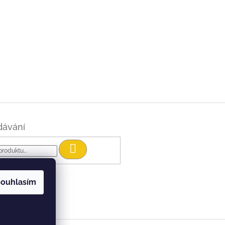
dávání
Hledat
ouhlasím