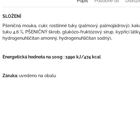
Popis
Podobné (8)
Diskuz
SLOŽENÍ
Pšeničná mouka, cukr, rostlinné tuky (palmový, palmojádrový), k
tuku 4,6 %, PŠENIČNÝ škrob, glukózo-fruktózový sirup, kypřicí látk
hydrogenuhličitan amonný, hydrogenuhličitan sodný),
Energetická hodnota na 100g : 1990 kJ/474 kcal
Záruka:
uvedeno na obalu