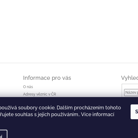
Informace pro vás
Vyhle
O nás
Adresy věznic v ČR
Jak nakupovat a ceny dopravy
používá soubory cookie. Dalším procházením tohoto
Ke stažení
S
ujete souhlas s jejich používáním.. Více informací
Obchodní podmínky
Podmínky ochrany osobních údajů
í