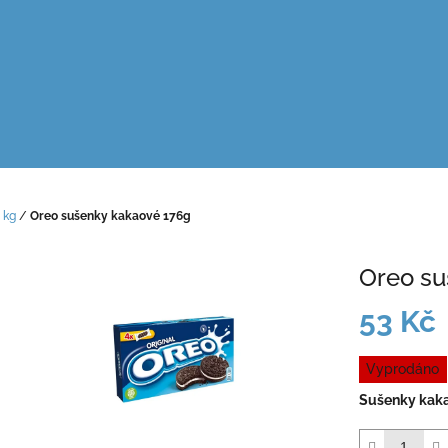
 kg
/
Oreo sušenky kakaové 176g
Oreo su
53 Kč
Měrná
Vyprodáno
cena:
Sušenky kaka