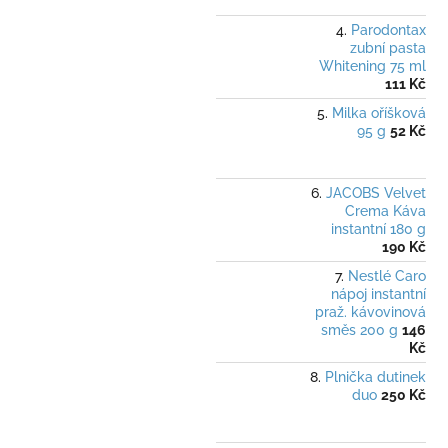
Parodontax
zubní pasta
Whitening 75 ml
111 Kč
Milka oříšková
95 g
52 Kč
JACOBS Velvet
Crema Káva
instantní 180 g
190 Kč
Nestlé Caro
nápoj instantní
praž. kávovinová
směs 200 g
146
Kč
Plnička dutinek
duo
250 Kč