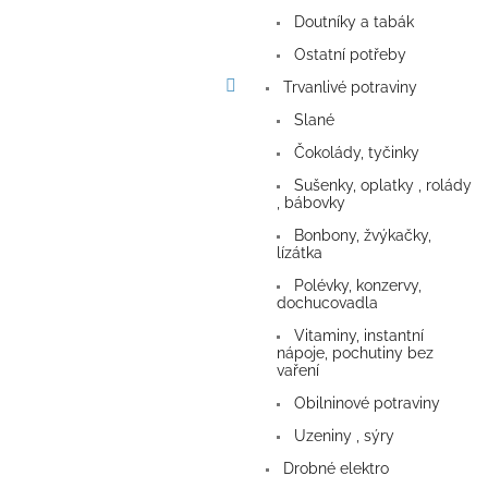
a
Doutníky a tabák
n
e
Ostatní potřeby
l
Trvanlivé potraviny
Slané
Čokolády, tyčinky
Sušenky, oplatky , rolády
, bábovky
Bonbony, žvýkačky,
lízátka
Polévky, konzervy,
dochucovadla
Vitaminy, instantní
nápoje, pochutiny bez
vaření
Obilninové potraviny
Uzeniny , sýry
Drobné elektro