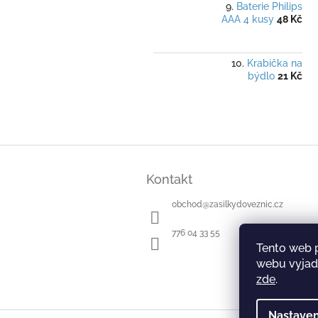
Baterie Philips
AAA 4 kusy
48 Kč
Krabička na
býdlo
21 Kč
Z
á
Kontakt
p
a
obchod
@
zasilkydoveznic.cz
t
í
776 04 33 55
Tento web 
webu vyjadř
zde
.
Nastaven