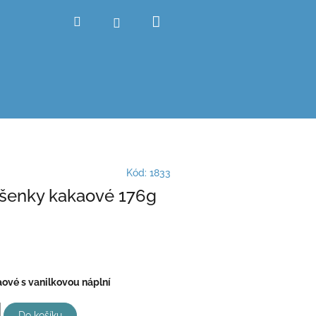
Nákupní
Hledat
Přihlášení
košík
Kód:
1833
šenky kakaové 176g
ové s vanilkovou náplní
Do košíku