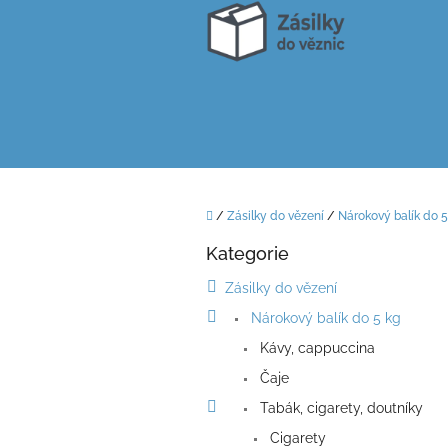
Přejít
na
obsah
Domů
/
Zásilky do vězení
/
Nárokový balík do 5
P
Kategorie
o
Přeskočit
kategorie
s
Zásilky do vězení
t
Nárokový balík do 5 kg
r
a
Kávy, cappuccina
n
Čaje
n
í
Tabák, cigarety, doutníky
p
Cigarety