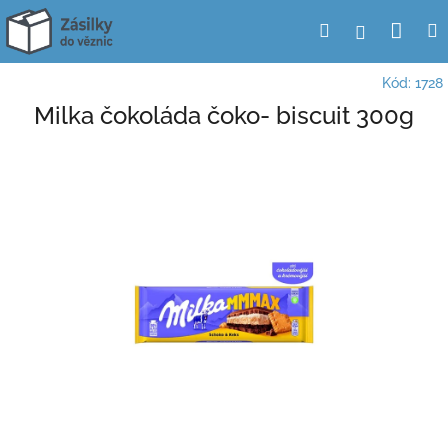
Přejít
Nák
Hledat
Přihlášení
na
obsah
koší
Kód:
1728
Milka čokoláda čoko- biscuit 300g