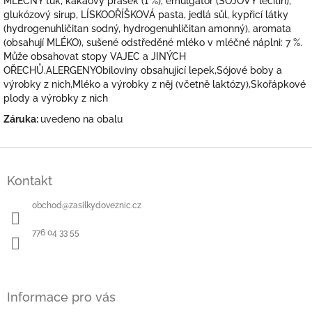
MLÉČNÝ tuk, kakaový prášek (1 %), emulgátor (SÓJOVÝ lecitin),
glukózový sirup, LÍSKOOŘÍŠKOVÁ pasta, jedlá sůl, kypřicí látky
(hydrogenuhličitan sodný, hydrogenuhličitan amonný), aromata
(obsahují MLÉKO), sušené odstředěné mléko v mléčné náplni: 7 %.
Může obsahovat stopy VAJEC a JINÝCH
OŘECHŮ.ALERGENYObiloviny obsahující lepek,Sójové boby a
výrobky z nich,Mléko a výrobky z něj (včetně laktózy),Skořápkové
plody a výrobky z nich
Záruka:
uvedeno na obalu
Z
á
Kontakt
p
a
obchod
@
zasilkydoveznic.cz
t
í
776 04 33 55
Informace pro vás