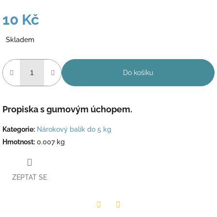
10 Kč
Měrná
Skladem
cena:
Do košíku
Propiska s gumovým úchopem.
Kategorie
:
Nárokový balík do 5 kg
Hmotnost
:
0.007 kg
ZEPTAT SE