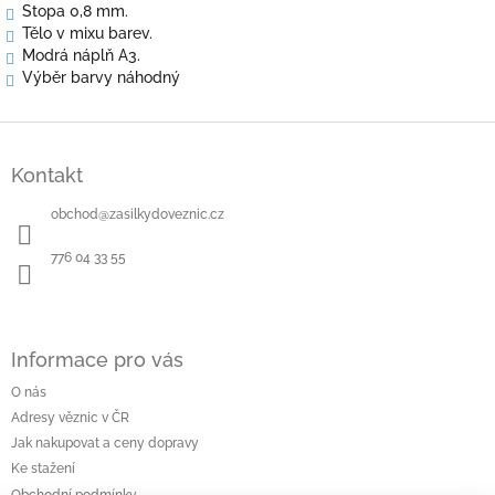
Stopa 0,8 mm.
Tělo v mixu barev.
Modrá náplň A3.
Výběr barvy náhodný
Z
á
Kontakt
p
a
obchod
@
zasilkydoveznic.cz
t
í
776 04 33 55
Informace pro vás
O nás
Adresy věznic v ČR
Jak nakupovat a ceny dopravy
Ke stažení
Obchodní podmínky