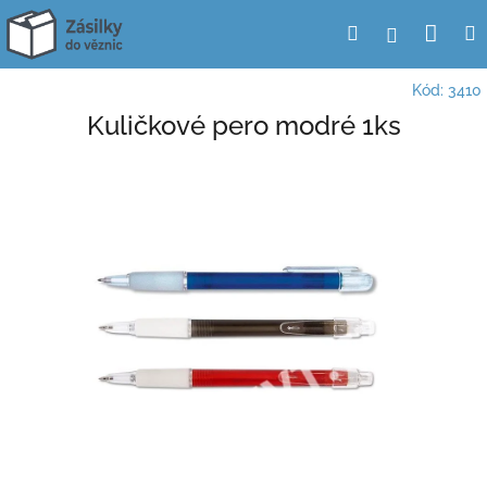
Přejít
Nák
Hledat
Přihlášení
na
obsah
koší
Kód:
3410
Kuličkové pero modré 1ks