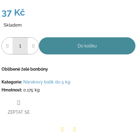
37 Kč
Měrná
Skladem
cena:
Do košíku
Oblíbené želé bonbóny
Kategorie
:
Nárokový balík do 5 kg
Hmotnost
:
0.175 kg
ZEPTAT SE