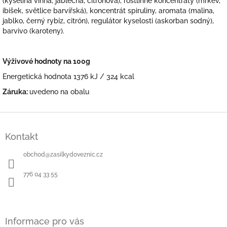
(kyselina vinná, jablečná, citronová), rostlinné koncentráty (mrkev,
ibišek, světlice barvířská), koncentrát spiruliny, aromata (malina,
jablko, černý rybíz, citrón), regulátor kyselosti (askorban sodný),
barvivo (karoteny).
Výživové hodnoty na 100g
Energetická hodnota 1376 kJ / 324 kcal
Záruka:
uvedeno na obalu
Z
á
Kontakt
p
a
obchod
@
zasilkydoveznic.cz
t
í
776 04 33 55
Informace pro vás