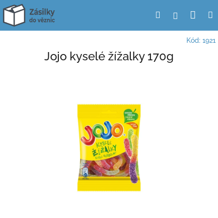
Přejít
Nák
Hledat
Přihlášení
na
obsah
koší
Kód:
1921
Jojo kyselé žížalky 170g