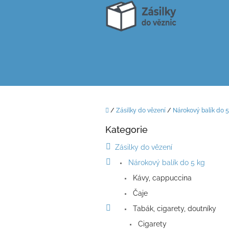
Přejít
na
obsah
Domů
/
Zásilky do vězení
/
Nárokový balík do 5
P
Kategorie
o
Přeskočit
kategorie
s
Zásilky do vězení
t
Nárokový balík do 5 kg
r
a
Kávy, cappuccina
n
Čaje
n
í
Tabák, cigarety, doutníky
p
Cigarety