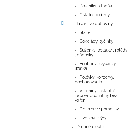
a
Doutníky a tabák
n
e
Ostatní potřeby
l
Trvanlivé potraviny
Slané
Čokolády, tyčinky
Sušenky, oplatky , rolády
, bábovky
Bonbony, žvýkačky,
lízátka
Polévky, konzervy,
dochucovadla
Vitaminy, instantní
nápoje, pochutiny bez
vaření
Obilninové potraviny
Uzeniny , sýry
Drobné elektro