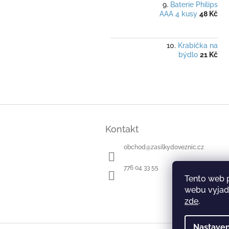
Baterie Philips
AAA 4 kusy
48 Kč
Krabička na
býdlo
21 Kč
Z
á
Kontakt
p
a
obchod
@
zasilkydoveznic.cz
t
í
776 04 33 55
Tento web 
webu vyjadř
zde
.
Nastaven