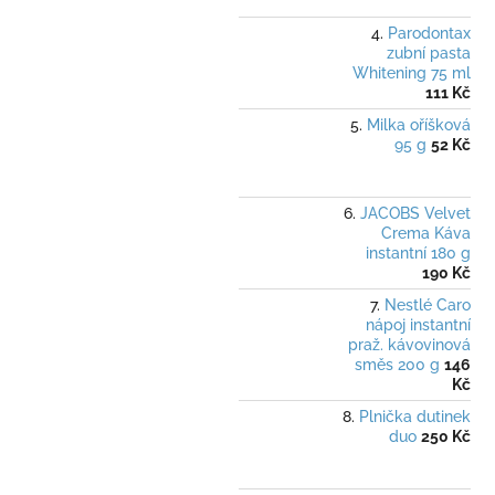
Parodontax
zubní pasta
Whitening 75 ml
111 Kč
Milka oříšková
95 g
52 Kč
JACOBS Velvet
Crema Káva
instantní 180 g
190 Kč
Nestlé Caro
nápoj instantní
praž. kávovinová
směs 200 g
146
Kč
Plnička dutinek
duo
250 Kč