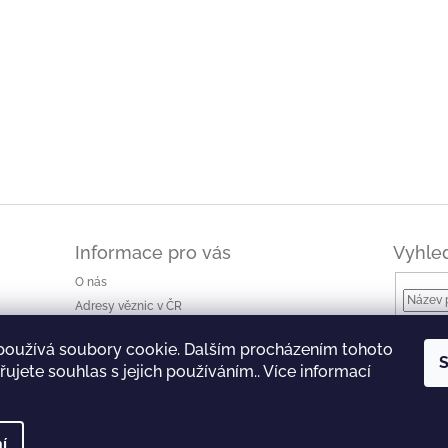
Informace pro vás
Vyhle
O nás
Adresy věznic v ČR
Jak nakupovat a ceny dopravy
používá soubory cookie. Dalším procházením tohoto
Ke stažení
S
ujete souhlas s jejich používáním.. Více informací
Obchodní podmínky
Podmínky ochrany osobních údajů
í