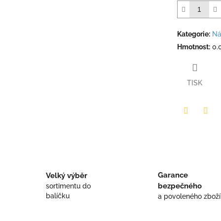
Kategorie
:
Ná
Hmotnost
:
0.
TISK
Twitter
Face
Garance
Velký výběr
bezpečného
sortimentu do
balíčku
a povoleného zboží