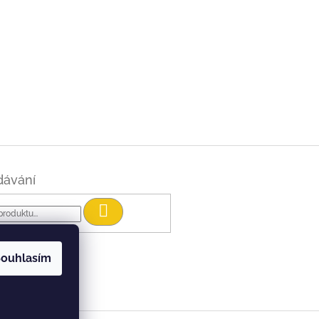
dávání
Hledat
ouhlasím