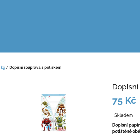
 kg
/
Dopisní souprava s potiskem
Dopisní
75 Kč
Měrná
Skladem
cena:
Dopisní papír
potištěné obá