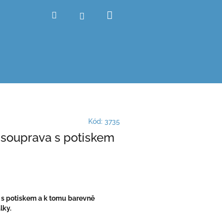
Nákupní
Hledat
Přihlášení
košík
Kód:
3735
 souprava s potiskem
 s potiskem a k tomu barevně
lky.