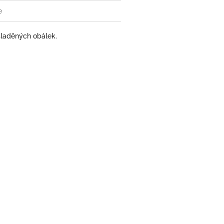
e
sladěných obálek.