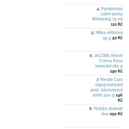
Parodontax
zubní pasta
Whitening 75 ml
111 Kč
Milka oříšková
95 g
52 Kč
JACOBS Velvet
Crema Káva
instantní 180 g
190 Kč
Nestlé Caro
nápoj instantní
praž. kávovinová
směs 200 g
146
Kč
Plnička dutinek
duo
250 Kč