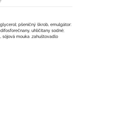
e
, glycerol; pšeničný škrob, emulgátor:
difosforečnany, uhličitany sodné;
ma, sójová mouka .zahuštovadlo