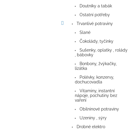
a
Doutníky a tabák
n
e
Ostatní potřeby
l
Trvanlivé potraviny
Slané
Čokolády, tyčinky
Sušenky, oplatky , rolády
, bábovky
Bonbony, žvýkačky,
lízátka
Polévky, konzervy,
dochucovadla
Vitaminy, instantní
nápoje, pochutiny bez
vaření
Obilninové potraviny
Uzeniny , sýry
Drobné elektro