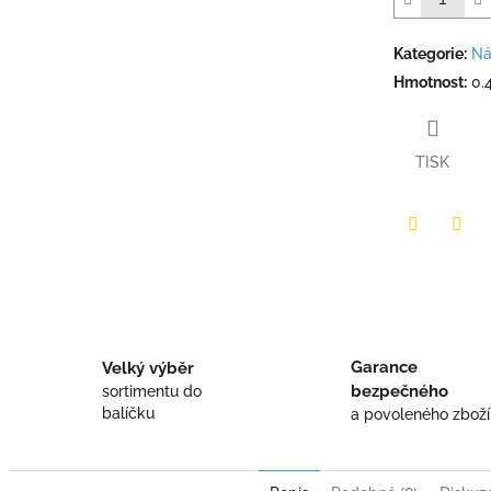
Kategorie
:
Ná
Hmotnost
:
0.
TISK
Twitter
Face
Garance
Velký výběr
bezpečného
sortimentu do
balíčku
a povoleného zboží