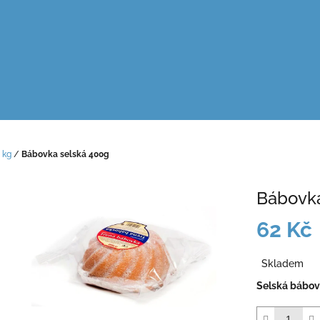
 kg
/
Bábovka selská 400g
Bábovka
62 Kč
Měrná
Skladem
cena:
Selská bábov