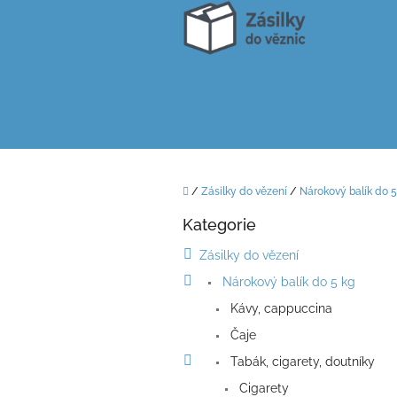
Přejít
na
obsah
Domů
/
Zásilky do vězení
/
Nárokový balík do 5
P
Kategorie
o
Přeskočit
kategorie
s
Zásilky do vězení
t
Nárokový balík do 5 kg
r
a
Kávy, cappuccina
n
Čaje
n
í
Tabák, cigarety, doutníky
p
Cigarety