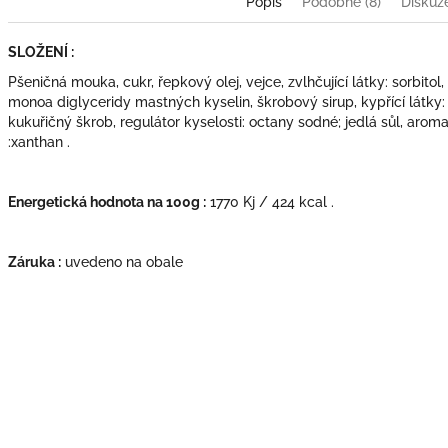
Popis
Podobné (8)
Diskuz
SLOŽENÍ :
Pšeničná mouka, cukr, řepkový olej, vejce, zvlhčující látky: sorbitol
monoa diglyceridy mastných kyselin, škrobový sirup, kypřící látky: 
kukuřičný škrob, regulátor kyselosti: octany sodné; jedlá sůl, aro
:xanthan .
Energetická hodnota na 100g :
1770 Kj / 424 kcal .
Záruka :
uvedeno na obale