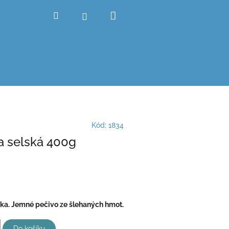
Nákupní
Hledat
Přihlášení
košík
Kód:
1834
 selská 400g
ka. Jemné pečivo ze šlehaných hmot.
Do košíku