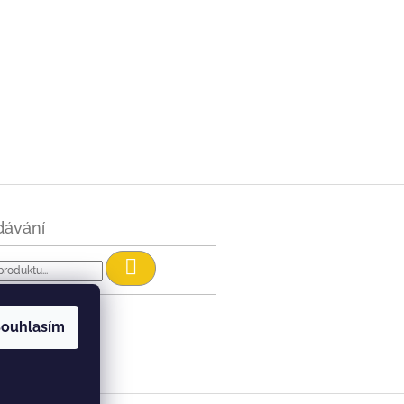
dávání
Hledat
ouhlasím