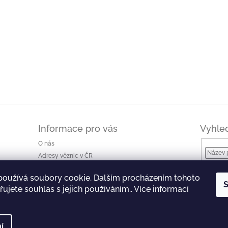
Informace pro vás
Vyhle
O nás
Adresy věznic v ČR
Jak nakupovat a ceny dopravy
používá soubory cookie. Dalším procházením tohoto
Ke stažení
S
ujete souhlas s jejich používáním.. Více informací
Obchodní podmínky
Podmínky ochrany osobních údajů
í