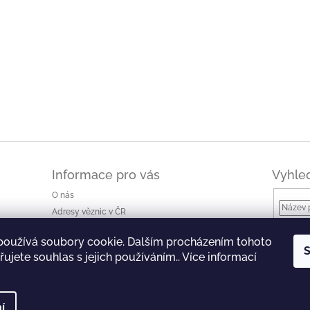
Informace pro vás
Vyhle
O nás
Adresy věznic v ČR
Jak nakupovat a ceny dopravy
používá soubory cookie. Dalším procházením tohoto
Ke stažení
S
ujete souhlas s jejich používáním.. Více informací
Obchodní podmínky
Podmínky ochrany osobních údajů
í