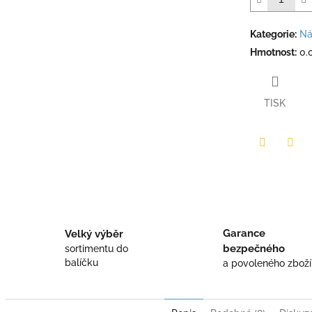
Kategorie
:
Ná
Hmotnost
:
0.
TISK
Twitter
Face
Garance
Velký výběr
bezpečného
sortimentu do
balíčku
a povoleného zboží