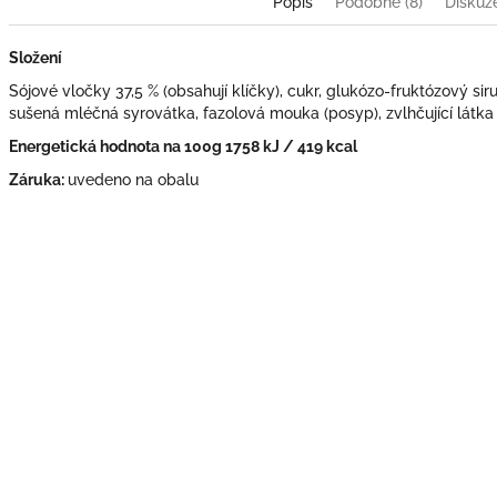
Popis
Podobné (8)
Diskuz
Složení
Sójové vločky 37,5 % (obsahují klíčky), cukr, glukózo-fruktózový si
sušená mléčná syrovátka, fazolová mouka (posyp), zvlhčující látka 
Energetická hodnota na 100g 1758 kJ / 419 kcal
Záruka:
uvedeno na obalu