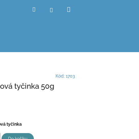
Nákupní
Hledat
Přihlášení
košík
Kód:
1703
jová tyčinka 50g
ová tyčinka
Do košíku