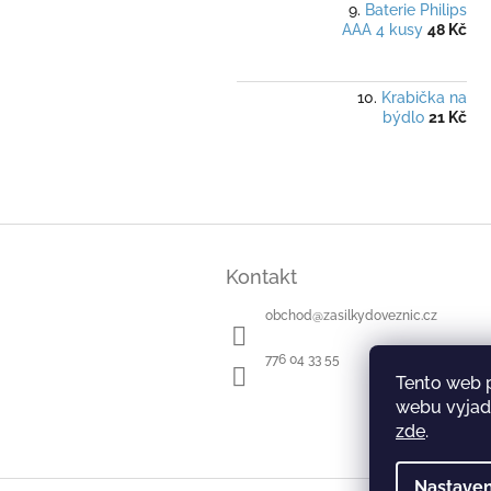
Baterie Philips
AAA 4 kusy
48 Kč
Krabička na
býdlo
21 Kč
Z
á
Kontakt
p
a
obchod
@
zasilkydoveznic.cz
t
í
776 04 33 55
Tento web 
webu vyjadř
zde
.
Nastaven