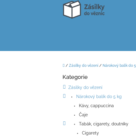
Přejít
na
obsah
Domů
/
Zásilky do vězení
/
Nárokový balík do 5
P
Kategorie
o
Přeskočit
kategorie
s
Zásilky do vězení
t
Nárokový balík do 5 kg
r
a
Kávy, cappuccina
n
Čaje
n
í
Tabák, cigarety, doutníky
p
Cigarety