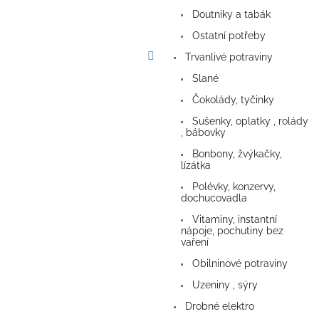
a
Doutníky a tabák
n
e
Ostatní potřeby
l
Trvanlivé potraviny
Slané
Čokolády, tyčinky
Sušenky, oplatky , rolády
, bábovky
Bonbony, žvýkačky,
lízátka
Polévky, konzervy,
dochucovadla
Vitaminy, instantní
nápoje, pochutiny bez
vaření
Obilninové potraviny
Uzeniny , sýry
Drobné elektro