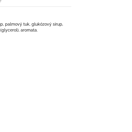
e
rup, palmový tuk, glukózový sirup,
(glycerol), aromata.