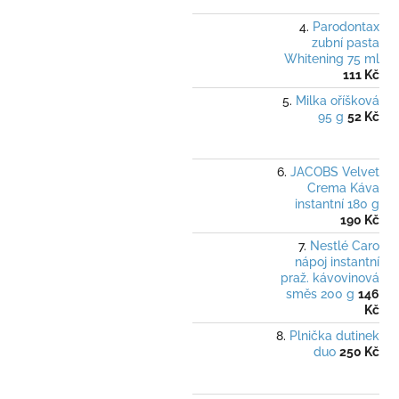
Parodontax
zubní pasta
Whitening 75 ml
111 Kč
Milka oříšková
95 g
52 Kč
JACOBS Velvet
Crema Káva
instantní 180 g
190 Kč
Nestlé Caro
nápoj instantní
praž. kávovinová
směs 200 g
146
Kč
Plnička dutinek
duo
250 Kč