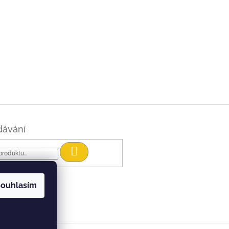
dávání
Hledat
ouhlasím