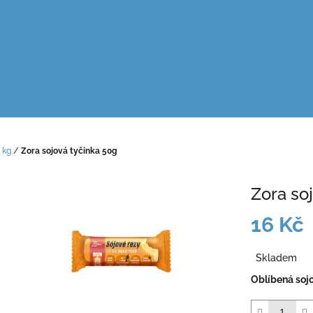
 kg
/
Zora sojová tyčinka 50g
Zora so
16 Kč
Měrná
Skladem
cena:
Oblíbená soj