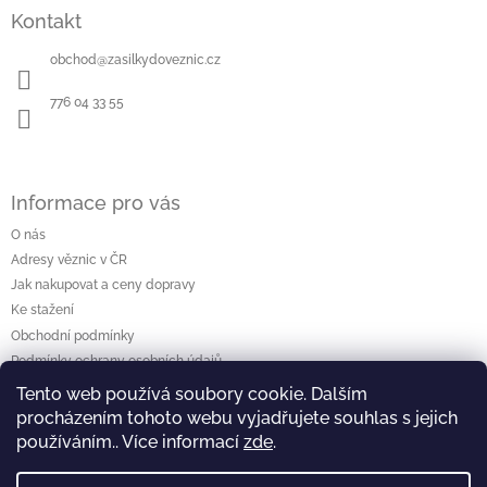
á
Kontakt
p
a
obchod
@
zasilkydoveznic.cz
t
í
776 04 33 55
Informace pro vás
O nás
Adresy věznic v ČR
Jak nakupovat a ceny dopravy
Ke stažení
Obchodní podmínky
Podmínky ochrany osobních údajů
Tento web používá soubory cookie. Dalším
procházením tohoto webu vyjadřujete souhlas s jejich
Vyhledávání
používáním.. Více informací
zde
.
Hledat