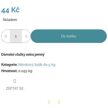
44 Kč
Měrná
Skladem
cena:
Do košíku
Dámské vložky extra jemný
Kategorie
:
Nárokový balík do 5 kg
Hmotnost
:
0.093 kg
ZEPTAT SE