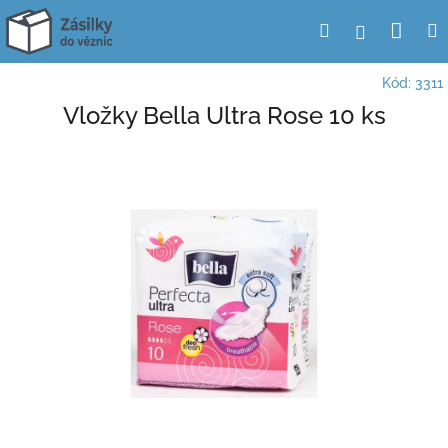
Přejít
Nák
Hledat
Přihlášení
na
obsah
koší
Kód:
3311
Vložky Bella Ultra Rose 10 ks