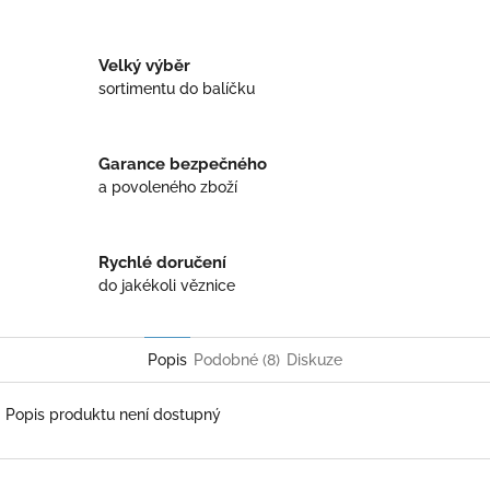
Twitter
Facebook
Velký výběr
sortimentu do balíčku
Garance bezpečného
a povoleného zboží
Rychlé doručení
do jakékoli věznice
Popis
Podobné (8)
Diskuze
Popis produktu není dostupný
Z