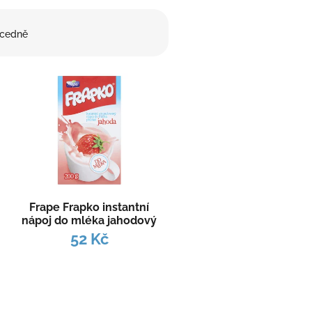
cedně
Frape Frapko instantní
ý
nápoj do mléka jahodový
200 g
52 Kč