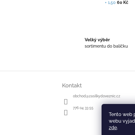
+ 1,50
60 Kč
Velký výběr
sortimentu do balíčku
Z
á
Kontakt
p
a
obchod
@
zasilkydoveznic.cz
t
í
776 04 33 55
Tento web 
webu vyjadř
zde
.