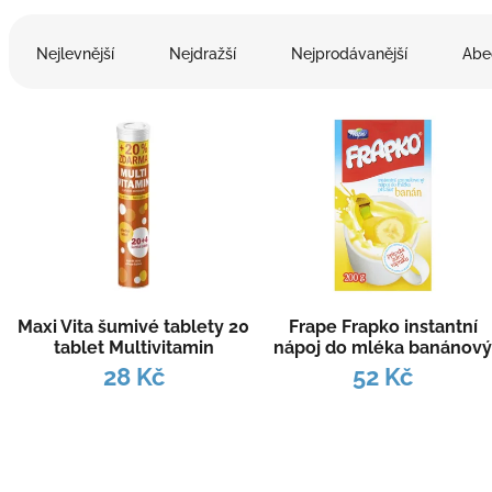
Ř
a
Nejlevnější
Nejdražší
Nejprodávanější
Abe
z
e
V
n
ý
í
p
p
i
r
s
o
p
d
r
u
o
k
d
t
Maxi Vita šumivé tablety 20
Frape Frapko instantní
u
ů
tablet Multivitamin
nápoj do mléka banánov
k
200 g
28 Kč
52 Kč
t
ů