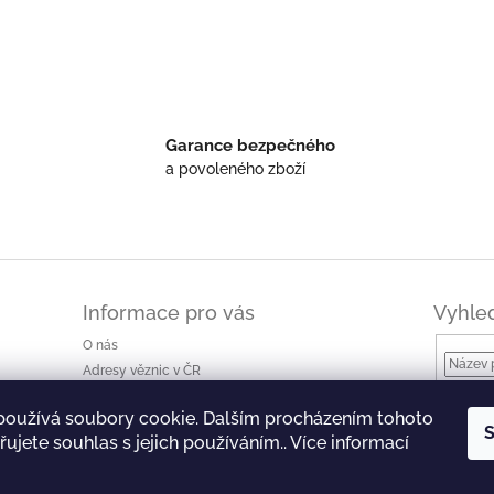
Garance bezpečného
a povoleného zboží
Informace pro vás
Vyhle
O nás
Adresy věznic v ČR
Jak nakupovat a ceny dopravy
používá soubory cookie. Dalším procházením tohoto
Ke stažení
S
ujete souhlas s jejich používáním.. Více informací
Obchodní podmínky
Podmínky ochrany osobních údajů