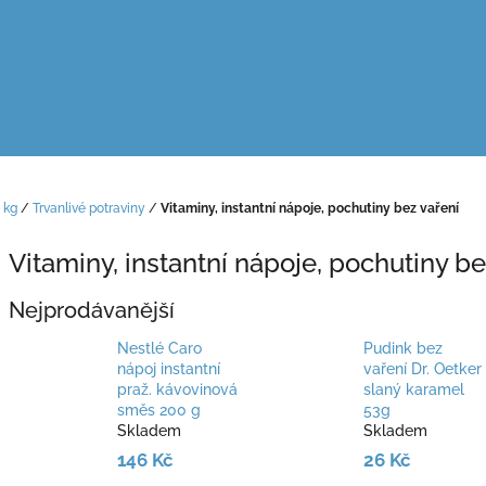
 kg
/
Trvanlivé potraviny
/
Vitaminy, instantní nápoje, pochutiny bez vaření
Vitaminy, instantní nápoje, pochutiny be
Nejprodávanější
Nestlé Caro
Pudink bez
nápoj instantní
vaření Dr. Oetker
praž. kávovinová
slaný karamel
směs 200 g
53g
Skladem
Skladem
146 Kč
26 Kč