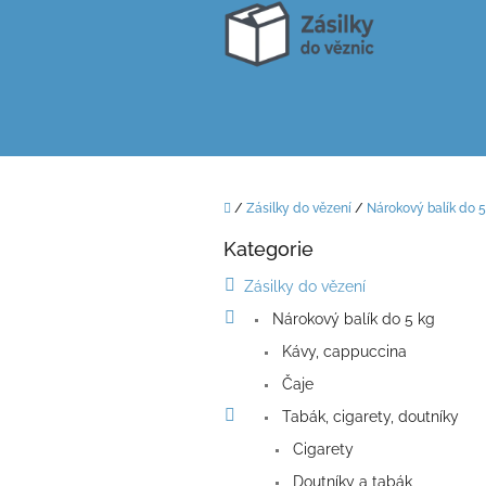
Přejít
na
obsah
Domů
/
Zásilky do vězení
/
Nárokový balík do 5
P
Kategorie
o
Přeskočit
kategorie
s
Zásilky do vězení
t
Nárokový balík do 5 kg
r
a
Kávy, cappuccina
n
Čaje
n
í
Tabák, cigarety, doutníky
p
Cigarety
a
Doutníky a tabák