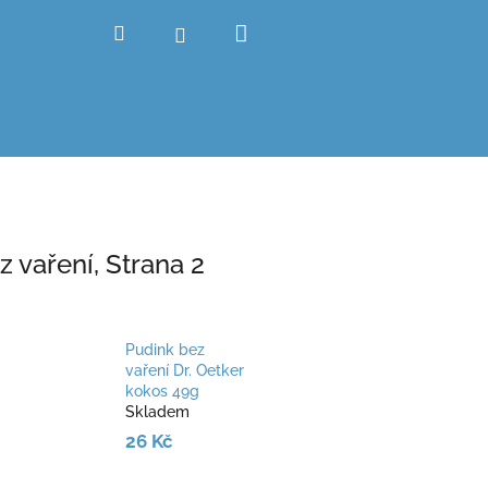
Nákupní
Hledat
Přihlášení
košík
z vaření
, Strana 2
Pudink bez
vaření Dr. Oetker
kokos 49g
Skladem
26 Kč