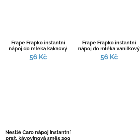
Frape Frapko instantní
Frape Frapko instantní
nápoj do mléka kakaový
nápoj do mléka vanilkový
200g
200g
56 Kč
56 Kč
Nestlé Caro nápoj instantní
praž. kávovinová směs 200