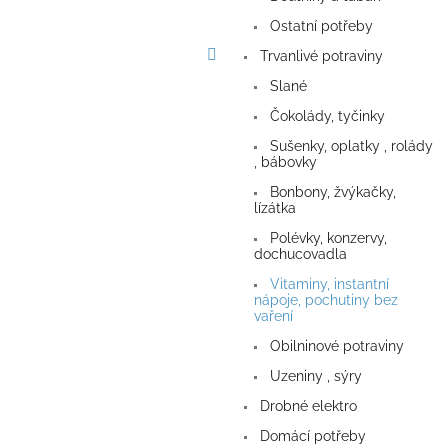
n
e
Ostatní potřeby
l
Trvanlivé potraviny
Slané
Čokolády, tyčinky
Sušenky, oplatky , rolády
, bábovky
Bonbony, žvýkačky,
lízátka
Polévky, konzervy,
dochucovadla
Vitaminy, instantní
nápoje, pochutiny bez
vaření
Obilninové potraviny
Uzeniny , sýry
Drobné elektro
Domácí potřeby