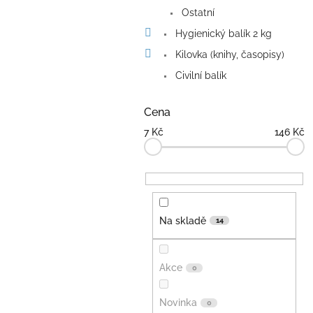
Ostatní
Hygienický balík 2 kg
Kilovka (knihy, časopisy)
Civilní balík
Cena
7
Kč
146
Kč
Na skladě
14
Akce
0
Novinka
0