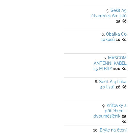
Sešit A5
čtvereček 60 listů
15 Kč
Obálka C6
10kusů
10 Kč
MASCOM
ANTÉNNÍ KABEL
1,5 M BÍLÝ
100 Kč
Sešit A 4 linka
40 listů
26 Kč
Křížovky s
příběhem -
dvouměsíčník
25
Kč
Brýle na čtení