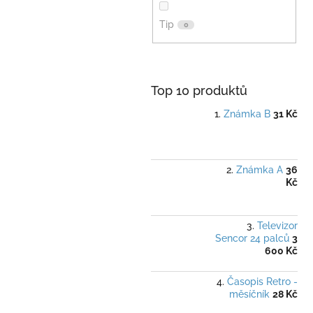
Tip
0
Top 10 produktů
Známka B
31 Kč
Známka A
36
Kč
Televizor
Sencor 24 palců
3
600 Kč
Časopis Retro -
měsíčník
28 Kč