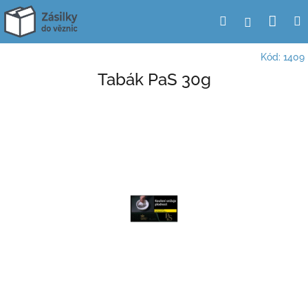
Přejít
Nák
Hledat
Přihlášení
na
obsah
koší
Kód:
1409
Tabák PaS 30g