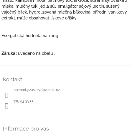
máslo, kakaová hmota, palmový tuk, laktóza, sušená syrovátka z
mléka, mléčný tuk, jedlá sůl, emulgátor sójový lecitin, sušený
vaječný bílek, hydrolizovaná mléčná bílkovina, přírodní vanilkový
extrakt. může obsahovat lískové oříšky.
Energetická hodnota na 100g :
Záruka :
uvedeno na obalu .
Z
á
Kontakt
p
a
obchod
@
zasilkydoveznic.cz
t
í
776 04 33 55
Informace pro vás