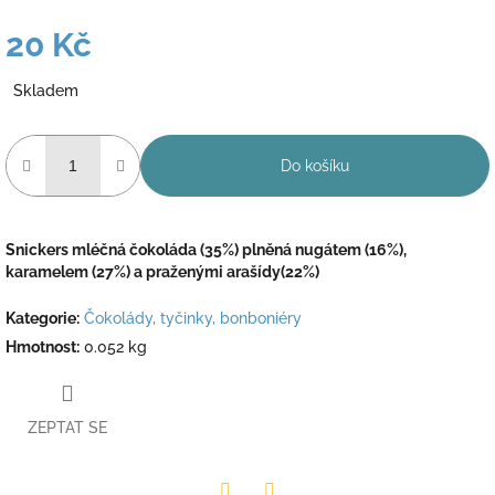
20 Kč
Měrná
Skladem
cena:
Do košíku
Snickers mléčná čokoláda (35%) plněná nugátem (16%),
karamelem (27%) a praženými arašídy(22%)
Kategorie
:
Čokolády, tyčinky, bonboniéry
Hmotnost
:
0.052 kg
ZEPTAT SE