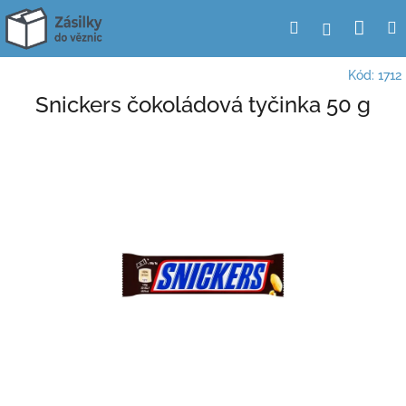
Přejít
Nák
Hledat
Přihlášení
na
obsah
koší
Kód:
1712
Snickers čokoládová tyčinka 50 g