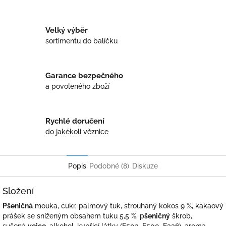
Twitter
Facebook
Velký výběr
sortimentu do balíčku
Garance bezpečného
a povoleného zboží
Rychlé doručení
do jakékoli věznice
Popis
Podobné (8)
Diskuze
Složení
Pšeničná
mouka, cukr, palmový tuk, strouhaný kokos 9 %, kakaový
prášek se sníženým obsahem tuku 5,5 %,
p
šeničný
škrob,
sušená
vejce
, alkohol, kypřicí látky (E503, E500, E336), aroma.