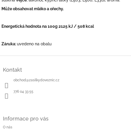
Může obsahovat mléko a ořechy.
Energetická hodnota na 100g 2125 kJ / 508 kcal
Záruka:
uvedeno na obalu
Z
á
Kontakt
p
a
obchod
@
zasilkydoveznic.cz
t
í
776 04 33 55
Informace pro vás
O nás