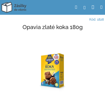
Přejít
Nák
Hledat
Přihlášení
na
obsah
koší
Kód:
1828
Opavia zlaté koka 180g