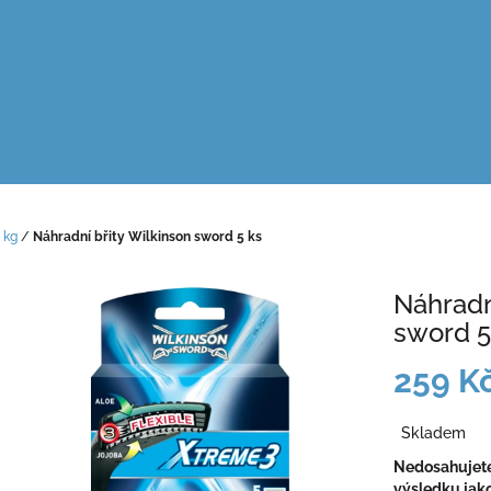
 kg
/
Náhradní břity Wilkinson sword 5 ks
Náhradn
sword 5
259 K
Měrná
Skladem
cena:
Nedosahujete 
výsledku jako