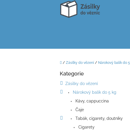
Přejít
na
obsah
Domů
/
Zásilky do vězení
/
Nárokový balík do 5
P
Kategorie
o
Přeskočit
kategorie
s
Zásilky do vězení
t
Nárokový balík do 5 kg
r
a
Kávy, cappuccina
n
Čaje
n
í
Tabák, cigarety, doutníky
p
Cigarety