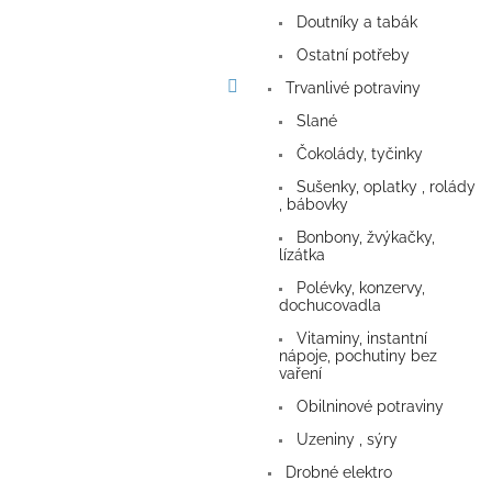
a
Doutníky a tabák
n
e
Ostatní potřeby
l
Trvanlivé potraviny
Slané
Čokolády, tyčinky
Sušenky, oplatky , rolády
, bábovky
Bonbony, žvýkačky,
lízátka
Polévky, konzervy,
dochucovadla
Vitaminy, instantní
nápoje, pochutiny bez
vaření
Obilninové potraviny
Uzeniny , sýry
Drobné elektro