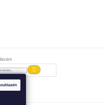
dávání
Hledat
ouhlasím