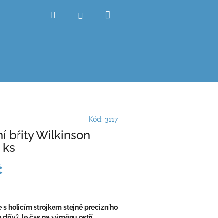
Nákupní
Hledat
Přihlášení
košík
Kód:
3117
í břity Wilkinson
 ks
č
s holicím strojkem stejně precizního
 dřív? Je čas na výměnu ostří.