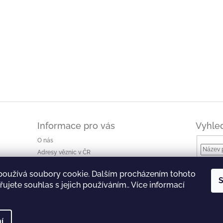
Informace pro vás
Vyhle
O nás
Adresy věznic v ČR
Jak nakupovat a ceny dopravy
používá soubory cookie. Dalším procházením tohoto
Ke stažení
S
ujete souhlas s jejich používáním.. Více informací
Obchodní podmínky
Podmínky ochrany osobních údajů
í