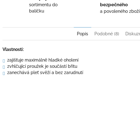
bezpečného
sortimentu do
balíčku
a povoleného zboží
Popis
Podobné (8)
Diskuz
Vlastnosti:
zajišťuje maximálně hladké oholení
zvhlčující proužek je součástí břitu
zanechává pleť svěží a bez zarudnutí