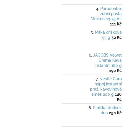
Parodontax
zubní pasta
Whitening 75 ml
111 Kč
Milka oříšková
95 g
52 Kč
JACOBS Velvet
Crema Káva
instantní 180 g
190 Kč
Nestlé Caro
nápoj instantní
praž. kávovinová
směs 200 g
146
Kč
Plnička dutinek
duo
250 Kč