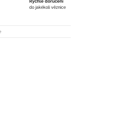
Rychlé doručení
do jakékoli věznice
e