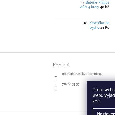
Baterie Philips
AAA 4 kusy
48 Kč
Krabička na
býdlo
21 Kč
Z
á
Kontakt
p
a
obchod
@
zasilkydoveznic.cz
t
í
776 04 33 55
Tento web 
webu vyjadř
zde
.
Nastaven