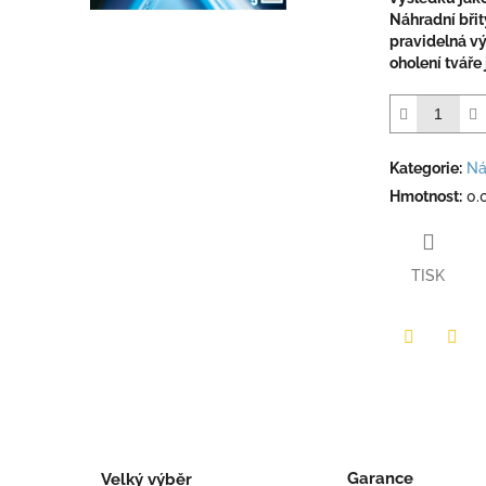
Náhradní břit
pravidelná v
oholení tváře
Kategorie
:
Ná
Hmotnost
:
0.
TISK
Twitter
Face
Garance
Velký výběr