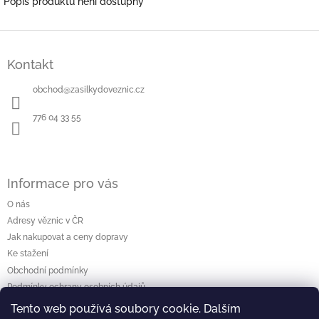
Popis produktu není dostupný
Z
á
Kontakt
p
a
obchod
@
zasilkydoveznic.cz
t
í
776 04 33 55
Informace pro vás
O nás
Adresy věznic v ČR
Jak nakupovat a ceny dopravy
Ke stažení
Obchodní podmínky
Podmínky ochrany osobních údajů
Tento web používá soubory cookie. Dalším