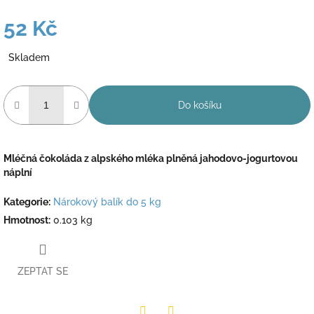
52 Kč
Měrná
Skladem
cena:
Do košíku
Mléčná čokoláda z alpského mléka plněná jahodovo-jogurtovou
náplní
Kategorie
:
Nárokový balík do 5 kg
Hmotnost
:
0.103 kg
ZEPTAT SE