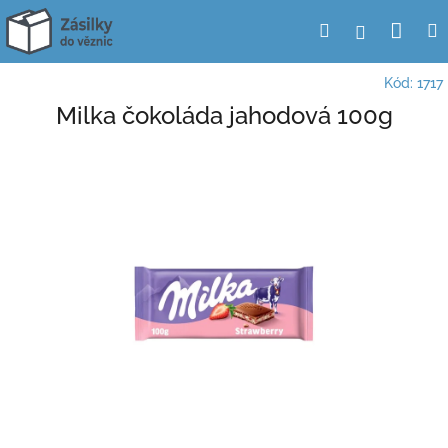
Přejít
Nák
Hledat
Přihlášení
na
obsah
koší
Kód:
1717
Milka čokoláda jahodová 100g