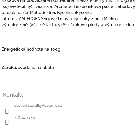
Kakaová hmota, Sušené odstředěné mléko, Mléčný tuk, Emulgátor
(sójové lecitiny), Dextróza, Aromata, Lískooříšková pasta, Jahodový
prášek (0,2%), Maltodextrin, Kyselina (kyselina
citronová)ALERGENYSójové boby a výrobky z nich,Mléko a
výrobky z něj (včetně laktózy),Skořápkové plody a výrobky z nich
.
Energetická hodnota na 100g
Záruka:
uvedeno na obalu
Z
á
Kontakt
p
a
obchod
@
zasilkydoveznic.cz
t
í
776 04 33 55