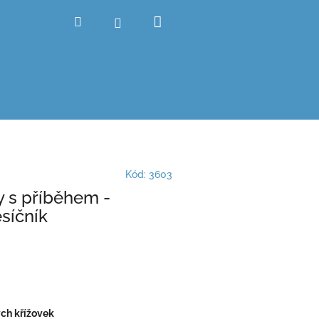
Nákupní
Hledat
Přihlášení
košík
Kód:
3603
y s příběhem -
síčník
ch křížovek