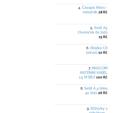
Časopis Retro -
měsíčník
28 Kč
Sešit A5
čtvereček 60 listů
15 Kč
Obálka C6
10kusů
10 Kč
MASCOM
ANTÉNNÍ KABEL
1,5 M BÍLÝ
100 Kč
Sešit A 4 linka
40 listů
26 Kč
Křížovky s