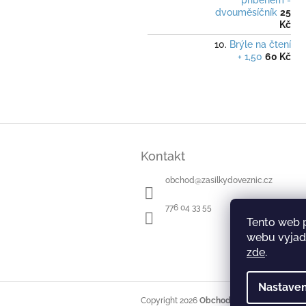
příběhem -
dvouměsíčník
25
Kč
Brýle na čtení
+ 1,50
60 Kč
Z
á
Kontakt
p
a
obchod
@
zasilkydoveznic.cz
t
í
776 04 33 55
Tento web 
webu vyjadř
zde
.
Nastaven
Copyright 2026
Obchod Zásilky do věznic
.