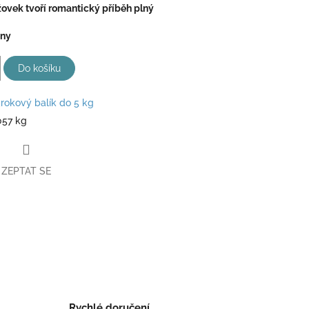
žovek tvoří romantický příběh plný
eny
Do košíku
rokový balík do 5 kg
057 kg
ZEPTAT SE
book
Rychlé doručení