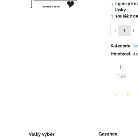
tajenky kří
lásky
soutěž o c
Kategorie
:
Ná
Hmotnost
:
0.
TISK
Twitter
Face
Garance
Velký výběr