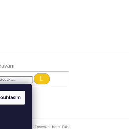
dávání
Hledat
ouhlasím
|
Vytvořil Shoptet
Zprovoznil Kamil Faist