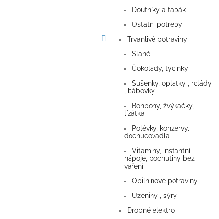
a
Doutníky a tabák
n
e
Ostatní potřeby
l
Trvanlivé potraviny
Slané
Čokolády, tyčinky
Sušenky, oplatky , rolády
, bábovky
Bonbony, žvýkačky,
lízátka
Polévky, konzervy,
dochucovadla
Vitaminy, instantní
nápoje, pochutiny bez
vaření
Obilninové potraviny
Uzeniny , sýry
Drobné elektro