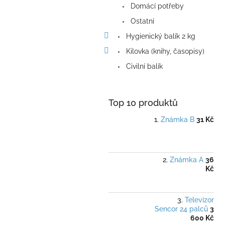
Domácí potřeby
Ostatní
Hygienický balík 2 kg
Kilovka (knihy, časopisy)
Civilní balík
Top 10 produktů
Známka B
31 Kč
Známka A
36
Kč
Televizor
Sencor 24 palců
3
600 Kč