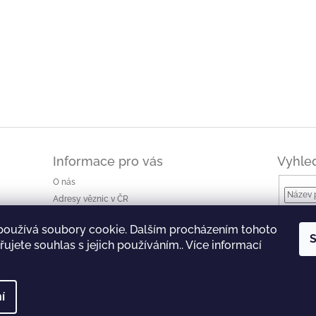
Informace pro vás
Vyhle
O nás
Adresy věznic v ČR
Jak nakupovat a ceny dopravy
používá soubory cookie. Dalším procházením tohoto
Ke stažení
S
ujete souhlas s jejich používáním.. Více informací
Obchodní podmínky
Podmínky ochrany osobních údajů
í
 Všechna práva vyhrazena.