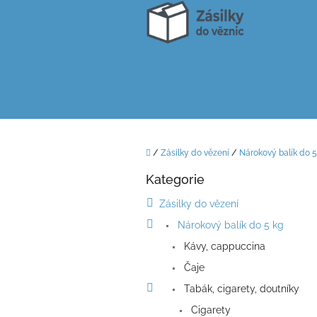
Přejít
na
obsah
Domů
/
Zásilky do vězení
/
Nárokový balík do 5
P
Kategorie
o
Přeskočit
kategorie
s
Zásilky do vězení
t
Nárokový balík do 5 kg
r
a
Kávy, cappuccina
n
Čaje
n
í
Tabák, cigarety, doutníky
p
Cigarety