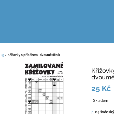
 kg
/
Křížovky s příběhem -dvouměsíčník
Křížovk
dvoumě
25 Kč
Měrná
Skladem
cena:
64 švédský