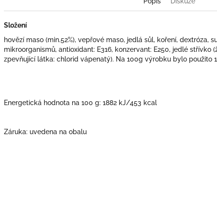
Popis
Diskuze
Složení
hovězí maso (min.52%), vepřové maso, jedlá sůl, koření, dextróza, s
mikroorganismů, antioxidant: E316, konzervant: E250, jedlé střívko (že
zpevňující látka: chlorid vápenatý). Na 100g výrobku bylo použito
Energetická hodnota na 100 g:
1882 kJ/453 kcal
Záruka: uvedena na obalu