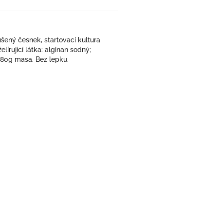
ušený česnek, startovací kultura
lírující látka: alginan sodný;
 180g masa. Bez lepku.