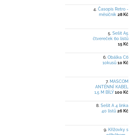
Časopis Retro -
měsíčník
28 Kč
Sešit A5
čtvereček 60 listů
15 Kč
Obálka C6
10kusů
10 Kč
MASCOM
ANTÉNNÍ KABEL
1,5 M BÍLÝ
100 Kč
Sešit A 4 linka
40 listů
26 Kč
Křížovky s