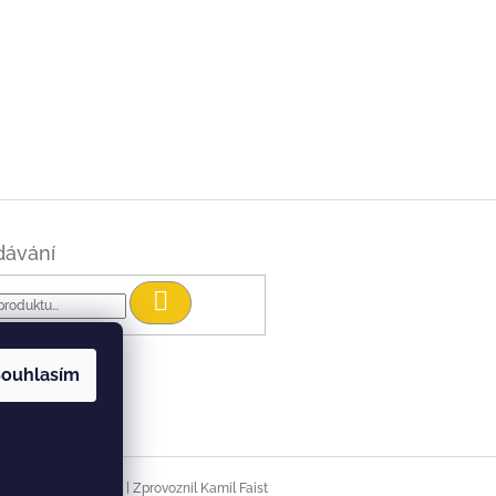
dávání
Hledat
ouhlasím
|
Vytvořil Shoptet
Zprovoznil Kamil Faist