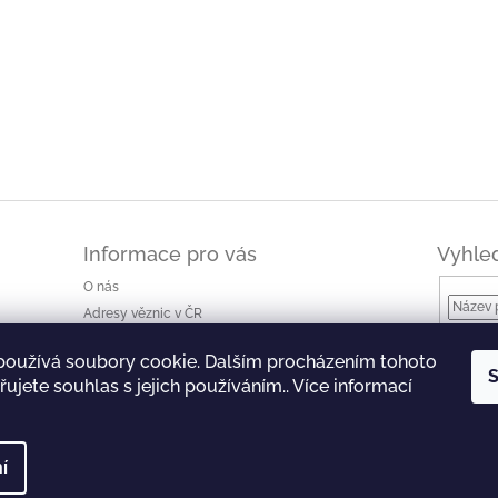
Informace pro vás
Vyhle
O nás
Adresy věznic v ČR
Jak nakupovat a ceny dopravy
používá soubory cookie. Dalším procházením tohoto
Ke stažení
S
ujete souhlas s jejich používáním.. Více informací
Obchodní podmínky
Podmínky ochrany osobních údajů
í
 Všechna práva vyhrazena.