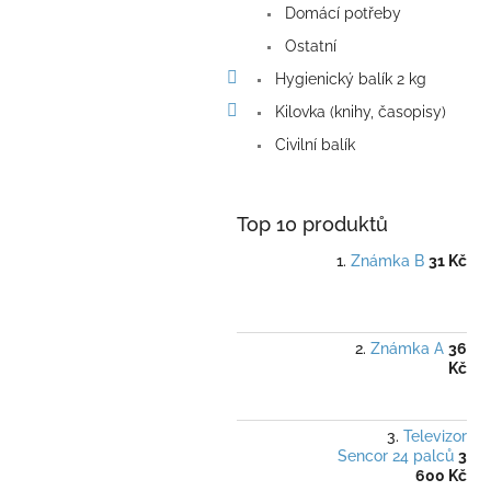
Domácí potřeby
Ostatní
Hygienický balík 2 kg
Kilovka (knihy, časopisy)
Civilní balík
Top 10 produktů
Známka B
31 Kč
Známka A
36
Kč
Televizor
Sencor 24 palců
3
600 Kč