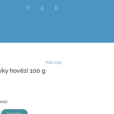
Nákupní
Hledat
Přihlášení
košík
Kód:
2315
ky hovězí 100 g
vězí
Do košíku