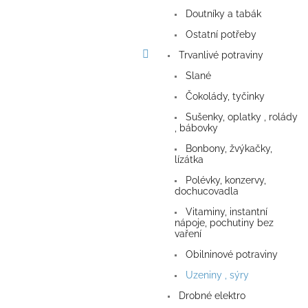
a
Doutníky a tabák
n
e
Ostatní potřeby
l
Trvanlivé potraviny
Slané
Čokolády, tyčinky
Sušenky, oplatky , rolády
, bábovky
Bonbony, žvýkačky,
lízátka
Polévky, konzervy,
dochucovadla
Vitaminy, instantní
nápoje, pochutiny bez
vaření
Obilninové potraviny
Uzeniny , sýry
Drobné elektro