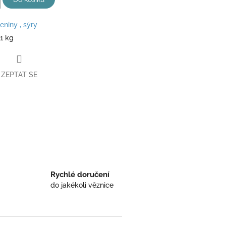
eniny , sýry
11 kg
ZEPTAT SE
book
Rychlé doručení
do jakékoli věznice