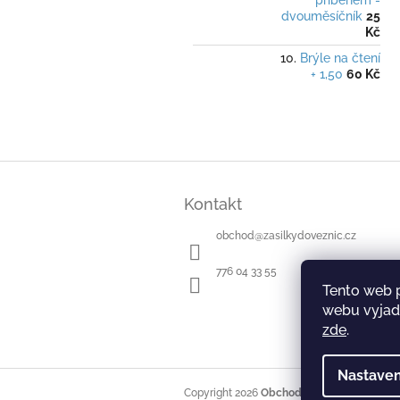
příběhem -
dvouměsíčník
25
Kč
Brýle na čtení
+ 1,50
60 Kč
Z
á
Kontakt
p
a
obchod
@
zasilkydoveznic.cz
t
í
776 04 33 55
Tento web 
webu vyjadř
zde
.
Nastaven
Copyright 2026
Obchod Zásilky do věznic
.