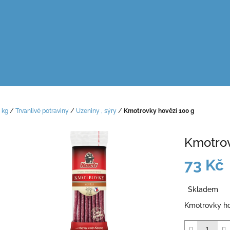
 kg
/
Trvanlivé potraviny
/
Uzeniny , sýry
/
Kmotrovky hovězí 100 g
Kmotrov
73 Kč
Měrná
Skladem
cena:
Kmotrovky ho