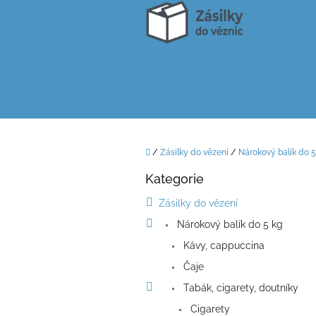
Přejít
na
obsah
Domů
/
Zásilky do vězení
/
Nárokový balík do 5
P
Kategorie
o
Přeskočit
kategorie
s
Zásilky do vězení
t
Nárokový balík do 5 kg
r
a
Kávy, cappuccina
n
Čaje
n
í
Tabák, cigarety, doutníky
p
Cigarety