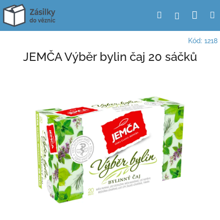
Přejít
Nák
Hledat
Přihlášení
na
obsah
koší
Kód:
1218
JEMČA Výběr bylin čaj 20 sáčků