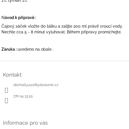
1%, tymián 1%.
N
ávod k přípravě :
Čajový sáček vložte do šálku a zalijte 200 ml právě vroucí vody.
Nechte cca 5 - 8 minut vyluhovat. Během přípravy promíchejte.
Záruka :
uvedeno na obale .
Z
á
Kontakt
p
a
obchod
@
zasilkydoveznic.cz
t
í
776 04 33 55
Informace pro vás