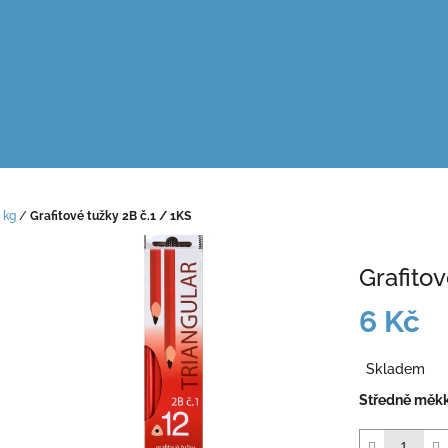
 kg
/
Grafitové tužky 2B č.1 / 1KS
Grafitov
6 Kč
Měrná
Skladem
cena:
Středně měkk