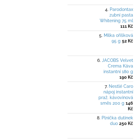
Parodontax
zubní pasta
Whitening 75 ml
111 Kč
Milka oříšková
95 g
52 Kč
JACOBS Velvet
Crema Káva
instantní 180 g
190 Kč
Nestlé Caro
nápoj instantní
praž. kávovinová
směs 200 g
146
Kč
Plnička dutinek
duo
250 Kč