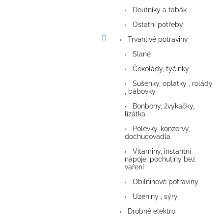
a
Doutníky a tabák
n
e
Ostatní potřeby
l
Trvanlivé potraviny
Slané
Čokolády, tyčinky
Sušenky, oplatky , rolády
, bábovky
Bonbony, žvýkačky,
lízátka
Polévky, konzervy,
dochucovadla
Vitaminy, instantní
nápoje, pochutiny bez
vaření
Obilninové potraviny
Uzeniny , sýry
Drobné elektro