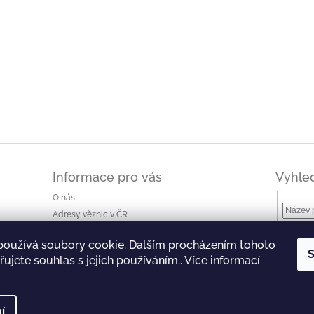
Informace pro vás
Vyhle
O nás
Adresy věznic v ČR
Jak nakupovat a ceny dopravy
používá soubory cookie. Dalším procházením tohoto
Ke stažení
S
ujete souhlas s jejich používáním.. Více informací
Obchodní podmínky
Podmínky ochrany osobních údajů
í