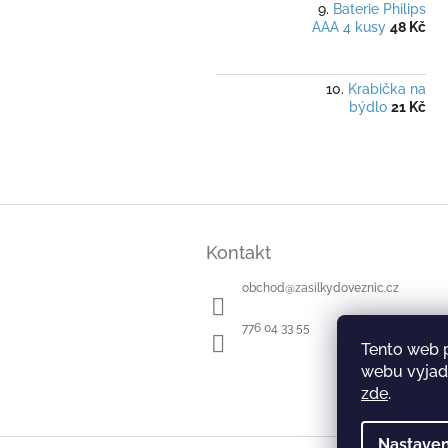
Baterie Philips
AAA 4 kusy
48 Kč
Krabička na
býdlo
21 Kč
Z
á
Kontakt
p
a
obchod
@
zasilkydoveznic.cz
t
í
776 04 33 55
Tento web 
webu vyjadř
zde
.
Nastaven