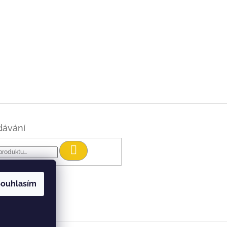
dávání
Hledat
ouhlasím