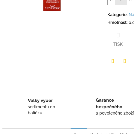
Kategorie
:
Ná
Hmotnost
:
0.
TISK
Twitter
Face
Garance
Velký výběr
bezpečného
sortimentu do
balíčku
a povoleného zboží