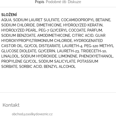
Popis
Podobné (8)
Diskuze
SLOŽENÍ
AQUA, SODIUM LAURET SULFATE, COCAMIDOPROPYL BETAINE,
SODIUM CHLORIDE, DIMETHICONE, HYDROLYZED KERATIN,
HYDROLYZED PEARL, PEG-7 GLYCERYL COCOATE, PARFUM,
SODIUM BENZOATE, AMODIMETHICONE, CITRIC ACID, GUAR
HYDROXYPROPYLTRIMONIUM CHLORIDE, HYDROGENATED
CASTOR OIL, GLYCOL DISTEARATE, LAURETH-4, PEG-120 METHYL
GLUCOSE DIOLEATE, GLYCERIN, LAURETH-23, TRIDECETH-10,
LINALOOL, SODIUM HYDROXIDE, LIMONENE, PHENOXYETHANOL,
PROPYLENE GLYCOL, SODIUM SALICYLATE, POTASSIUM
SORBATE, SORBIC ACID, BENZYL ALCOHOL
Z
á
Kontakt
p
a
obchod
@
zasilkydoveznic.cz