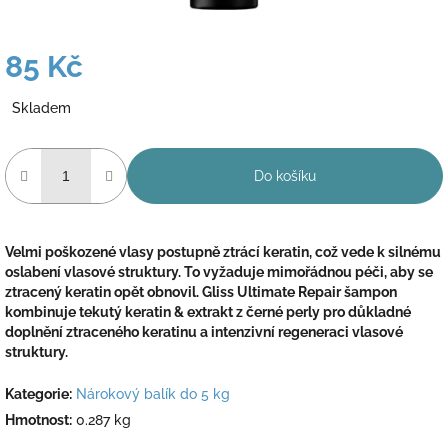
85 Kč
Měrná
Skladem
cena:
Do košíku
Velmi poškozené vlasy postupně ztrácí keratin, což vede k silnému
oslabení vlasové struktury. To vyžaduje mimořádnou péči, aby se
ztracený keratin opět obnovil. Gliss Ultimate Repair šampon
kombinuje tekutý keratin & extrakt z černé perly pro důkladné
doplnění ztraceného keratinu a intenzivní regeneraci vlasové
struktury.
Kategorie
:
Nárokový balík do 5 kg
Hmotnost
:
0.287 kg