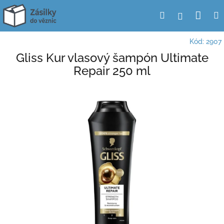
Přejít
Nák
Hledat
Přihlášení
na
obsah
koší
Kód:
2907
Gliss Kur vlasový šampón Ultimate
Repair 250 ml