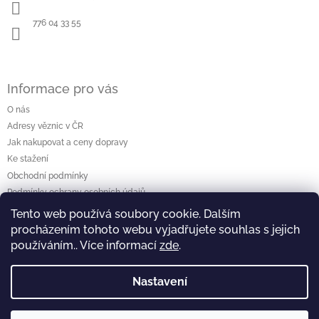
t
í
776 04 33 55
Informace pro vás
O nás
Adresy věznic v ČR
Jak nakupovat a ceny dopravy
Ke stažení
Obchodní podmínky
Podmínky ochrany osobních údajů
Tento web používá soubory cookie. Dalším
procházením tohoto webu vyjadřujete souhlas s jejich
Vyhledávání
používáním.. Více informací
zde
.
Hledat
Nastavení