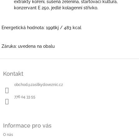
extrakty koření, sušená zelenina, startovací kultura,
konzervant E 250, jedlé kolagenní střívko.
Energetická hodnota:
1996kj / 483 kcal
Záruka: uvedena na obalu
Z
á
Kontakt
p
a
obchod
@
zasilkydoveznic.cz
t
í
776 04 33 55
Informace pro vás
O nás