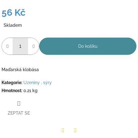
56 Kč
Měrná
Skladem
cena:
Do košíku
Maďarská klobása
Kategorie
:
Uzeniny , sýry
Hmotnost
:
0.21 kg
ZEPTAT SE