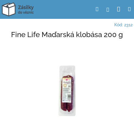
Přejít
Nák
Hledat
Přihlášení
na
obsah
koší
Kód:
2312
Fine Life Maďarská klobása 200 g