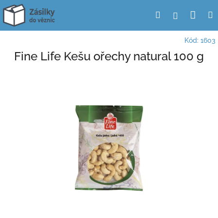
Přejít
Nák
Hledat
Přihlášení
na
obsah
koší
Kód:
1603
Fine Life Kešu ořechy natural 100 g