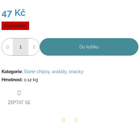
47 Kč
Měrná
Vyprodáno
cena:
Do košíku
Kategorie
:
Slané chipsy, arašídy, snacky
Hmotnost
:
0.12 kg
ZEPTAT SE
Twitter
Facebook