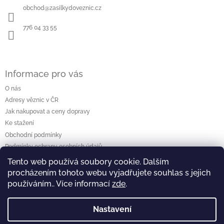
a
obchod
@
zasilkydoveznic.cz
t
í
776 04 33 55
Informace pro vás
O nás
Adresy věznic v ČR
Jak nakupovat a ceny dopravy
Ke stažení
Obchodní podmínky
Podmínky ochrany osobních údajů
Tento web používá soubory cookie. Dalším
procházením tohoto webu vyjadřujete souhlas s jejich
Vyhledávání
používáním.. Více informací
zde
.
Hledat
Nastavení